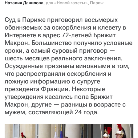
СТАТЬ СОУЧАСТНИКОМ
Наталия Данилова
,
для «Новой газеты», Париж
ПОДЕЛИТЬСЯ С ДРУЗЬЯМИ
Суд в Париже приговорил восьмерых
Если у вас есть вопросы, пишите
donate@novayagazeta.ru
или
звоните:
обвиняемых за оскорбления и клевету в
+7 (929) 612-03-68
Интернете в адрес 72-летней Брижит
Макрон. Большинство получило условные
сроки, а самый суровый приговор —
шесть месяцев реального заключения.
Осужденные признаны виновными в том,
что распространяли оскорбления и
ложную информацию о супруге
президента Франции. Некоторые
утверждения касались пола Брижит
Макрон, другие — разницы в возрасте с
мужем, составляющей 24 года.