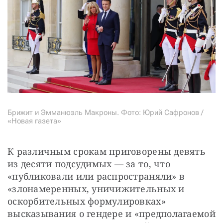
Брижит и Эмманюэль Макроны. Фото: Юрий Сафронов /
«Новая газета»
К различным срокам приговорены девять 
из десяти подсудимых — за то, что 
«публиковали или распространяли» в 
«злонамеренных, уничижительных и 
оскорбительных формулировках» 
высказывания о гендере и «предполагаемой 