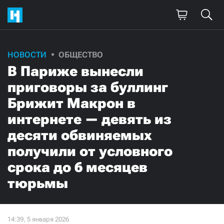
Поддержите
НОВОСТИ
ОБЩЕСТВО
В Париже вынесли
нашу работу!
приговоры за буллинг
Ежемесячно
Разово
Брижит Макрон в
интернете — девять из
3000
1000
десяти обвиняемых
500
300
получили от условного
срока до 6 месяцев
тюрьмы
Нажимая кнопку «Стать соучастником»,
я принимаю
условия
и подтверждаю свое гражданство РФ