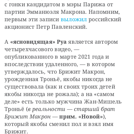
с гонки кандидатом в мэры Парижа от 
партии Эмманюэля Макрона. Напомним, 
первым эти записи 
выложил
 российский 
акционист Петр Павленский.
А 
«ясновидящая» Руа
 является автором 
четырехчасового видео, — 
опубликованного в марте 2021 года и 
впоследствии удаленного, — в котором 
утверждалось, что Брижит Макрон, 
урожденная Троньё, якобы никогда не 
существовала (как и своих троих детей 
якобы никогда не рожала); а на «самом 
деле» есть только мужчина Жан-Мишель 
Троньё (
в реальности — старший брат 
Брижит Макрон
 — 
прим. «Новой»
), 
который якобы сменил пол и взял имя 
Брижит.