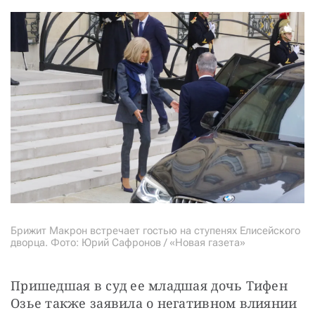
Брижит Макрон встречает гостью на ступенях Елисейского
дворца. Фото: Юрий Сафронов / «Новая газета»
Пришедшая в суд ее младшая дочь Тифен 
Озье также заявила о негативном влиянии 