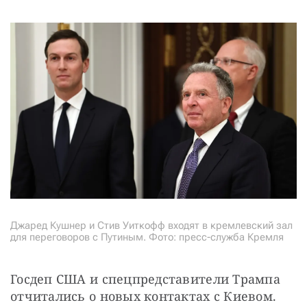
СТАТЬ СОУЧАСТНИКОМ
ПОДЕЛИТЬСЯ С ДРУЗЬЯМИ
Если у вас есть вопросы, пишите
donate@novayagazeta.ru
или
звоните:
+7 (929) 612-03-68
Джаред Кушнер и Стив Уиткофф входят в кремлевский зал
для переговоров с Путиным. Фото: пресс-служба Кремля
Госдеп США и спецпредставители Трампа 
отчитались о новых контактах с Киевом. 