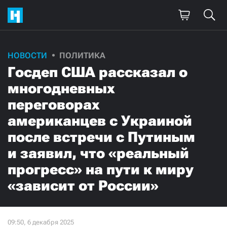
Поддержите
НОВОСТИ
ПОЛИТИКА
Госдеп США рассказал о
нашу работу!
многодневных
Ежемесячно
Разово
переговорах
американцев с Украиной
3000
1000
после встречи с Путиным
500
300
и заявил, что «реальный
прогресс» на пути к миру
«зависит от России»
Нажимая кнопку «Стать соучастником»,
я принимаю
условия
и подтверждаю свое гражданство РФ