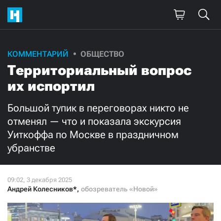
Поддержите
КОММЕНТАРИЙ
ОБЩЕСТВО
Территориальный вопрос
нашу работу!
их испортил
Ежемесячно
Разово
Большой тупик в переговорах никто не
3000
1000
отменял — что и показала экскурсия
Уиткоффа по Москве в праздничном
500
300
убранстве
Андрей Колесников*
,
обозреватель «Новой»
Нажимая кнопку «Стать соучастником»,
я принимаю
условия
и подтверждаю свое гражданство РФ