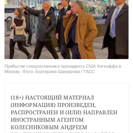
СТАТЬ СОУЧАСТНИКОМ
ПОДЕЛИТЬСЯ С ДРУЗЬЯМИ
Если у вас есть вопросы, пишите
donate@novayagazeta.ru
или
звоните:
+7 (929) 612-03-68
Прибытие спецпосланника президента США Уиткоффа в
Москву. Фото: Екатерина Шамарова / ТАСС
(18+) НАСТОЯЩИЙ МАТЕРИАЛ 
(ИНФОРМАЦИЯ) ПРОИЗВЕДЕН, 
РАСПРОСТРАНЕН И (ИЛИ) НАПРАВЛЕН 
ИНОСТРАННЫМ АГЕНТОМ 
КОЛЕСНИКОВЫМ АНДРЕЕМ 