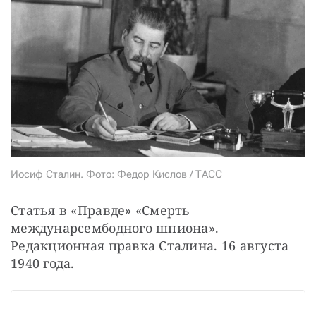
СТАТЬ СОУЧАСТНИКОМ
ПОДЕЛИТЬСЯ С ДРУЗЬЯМИ
Если у вас есть вопросы, пишите
donate@novayagazeta.ru
или
звоните:
+7 (929) 612-03-68
Иосиф Сталин. Фото: Федор Кислов / ТАСС
Статья в «Правде» «Смерть 
междунарсембодного шпиона». 
Редакционная правка Сталина. 16 августа 
1940 года.