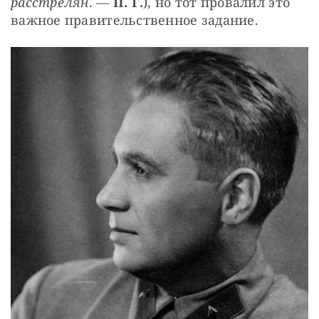
расстрелян
. — 
П. Г.
), но тот провалил это 
важное правительственное задание.