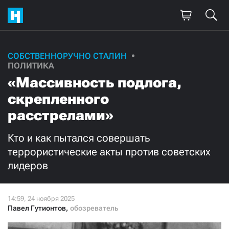
Поддержите
СОБСТВЕННОРУЧНО СТАЛИН
ПОЛИТИКА
нашу работу!
«Массивность подлога,
Ежемесячно
Разово
скрепленного
расстрелами»
3000
1000
Кто и как пытался совершать
500
300
террористические акты против советских
лидеров
Нажимая кнопку «Стать соучастником»,
Павел Гутионтов
,
обозреватель
я принимаю
условия
и подтверждаю свое гражданство РФ