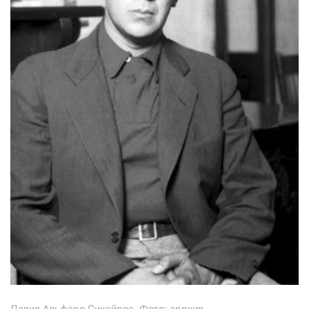
Давид Альфаро Сикейрос. Фото: аррхив