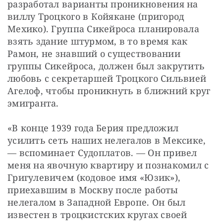
разработал варианты проникновения на 
виллу Троцкого в Койякане (пригород 
Мехико). Группа Сикейроса планировала 
взять здание штурмом, в то время как 
Рамон, не знавший о существовании 
группы Сикейроса, должен был закрутить 
любовь с секретаршей Троцкого Сильвией 
Агелоф, чтобы проникнуть в ближний круг 
эмигранта.
«В конце 1939 года Берия предложил 
усилить сеть наших нелегалов в Мексике, 
— вспоминает Судоплатов. — Он привел 
меня на явочную квартиру и познакомил с 
Григулевичем (кодовое имя «Юзик»), 
приехавшим в Москву после работы 
нелегалом в Западной Европе. Он был 
известен в троцкистских кругах своей 