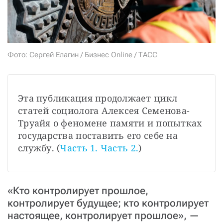
СТАТЬ СОУЧАСТНИКОМ
ПОДЕЛИТЬСЯ С ДРУЗЬЯМИ
Если у вас есть вопросы, пишите
donate@novayagazeta.ru
или
звоните:
+7 (929) 612-03-68
Фото: Сергей Елагин / Бизнес Online / ТАСС
Эта публикация продолжает цикл 
статей социолога Алексея Семенова-
Труайя о феномене памяти и попытках 
государства поставить его себе на 
службу. (
Часть 1.
Часть 2.
)
«Кто контролирует прошлое,
контролирует будущее; кто контролирует
настоящее, контролирует прошлое», —