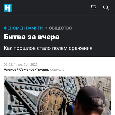
Поддержите
ФЕНОМЕН ПАМЯТИ
ОБЩЕСТВО
Битва за вчера
нашу работу!
Ежемесячно
Разово
Как прошлое стало полем сражения
3000
1000
Алексей Семенов-Труайя
,
социолог
500
300
Нажимая кнопку «Стать соучастником»,
я принимаю
условия
и подтверждаю свое гражданство РФ