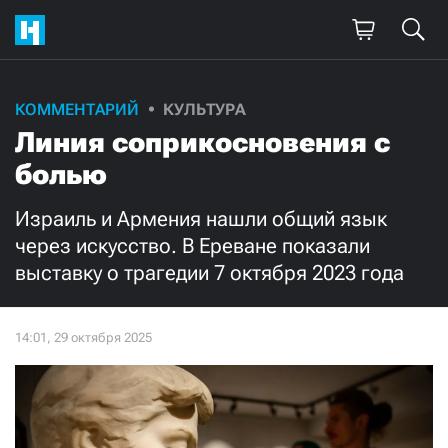
Поддержите
КОММЕНТАРИЙ
КУЛЬТУРА
Линия соприкосновения с
нашу работу!
болью
Ежемесячно
Разово
Израиль и Армения нашли общий язык
3000
1000
через искусство. В Ереване показали
выставку о трагедии 7 октября 2023 года
500
300
Нажимая кнопку «Стать соучастником»,
я принимаю
условия
и подтверждаю свое гражданство РФ