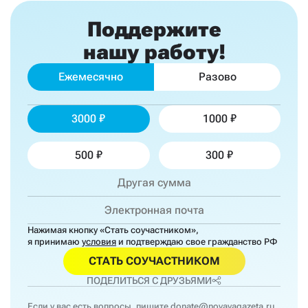
Поддержите
нашу работу!
Ежемесячно
Разово
3000
1000
500
300
Нажимая кнопку «Стать соучастником»,
я принимаю
условия
и подтверждаю свое гражданство РФ
СТАТЬ СОУЧАСТНИКОМ
ПОДЕЛИТЬСЯ С ДРУЗЬЯМИ
Если у вас есть вопросы, пишите
donate@novayagazeta.ru