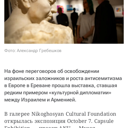
СТАТЬ СОУЧАСТНИКОМ
ПОДЕЛИТЬСЯ С ДРУЗЬЯМИ
Если у вас есть вопросы, пишите
donate@novayagazeta.ru
или
звоните:
+7 (929) 612-03-68
Фото: Александр Гребешков
На фоне переговоров об освобождении
израильских заложников и роста антисемитизма
в Европе в Ереване прошла выставка, ставшая
редким примером «культурной дипломатии»
между Израилем и Арменией.
В галерее Nikoghosyan Cultural Foundation 
открылась экспозиция October 7. Capsule 
Exhibition — проект ANU — Музея 