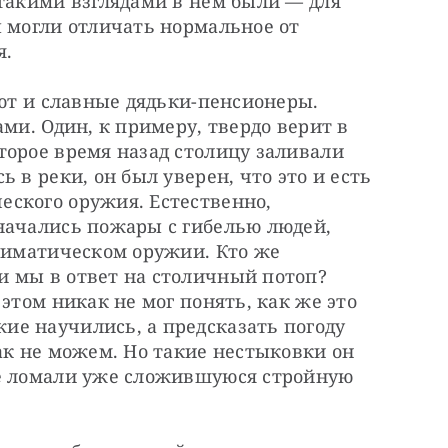
такими взглядами в нем были — для 
 могли отличать нормальное от 
я.
ают и славные дядьки-пенсионеры. 
ми. Один, к примеру, твердо верит в 
орое время назад столицу заливали 
 в реки, он был уверен, что это и есть 
ского оружия. Естественно, 
начались пожары с гибелью людей, 
лиматическом оружии. Кто же 
 мы в ответ на столичный потоп? 
этом никак не мог понять, как же это 
е научились, а предсказать погоду 
ак не можем. Но такие нестыковки он 
е ломали уже сложившуюся стройную 