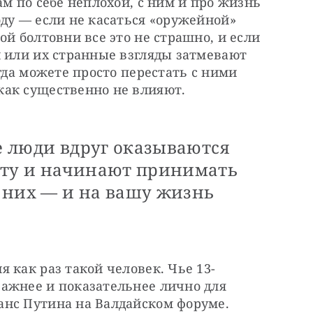
м по себе неплохой, с ним и про жизнь 
ду — если не касаться «оружейной» 
й болтовни все это не страшно, и если 
 или их странные взгляды затмевают 
гда можете просто перестать с ними 
ак существенно не влияют. 
ие люди вдруг оказываются
сту и начинают принимать
 них — и на вашу жизнь
 как раз такой человек. Чье 13-
ажнее и показательнее лично для 
нс Путина на Валдайском форуме. 