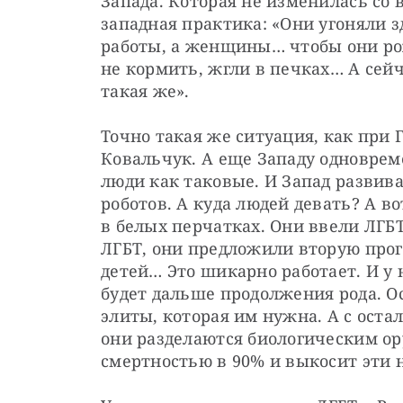
Запада. Которая не изменилась со 
западная практика: «Они угоняли 
работы, а женщины… чтобы они рож
не кормить, жгли в печках… А сейч
такая же». 
Точно такая же ситуация, как при Г
Ковальчук. А еще Западу одноврем
люди как таковые. И Запад развив
роботов. А куда людей девать? А во
в белых перчатках. Они ввели ЛГБТ
ЛГБТ, они предложили вторую прогр
детей… Это шикарно работает. И у н
будет дальше продолжения рода. О
элиты, которая им нужна. А с остал
они разделаются биологическим ор
смертностью в 90% и выкосит эти 