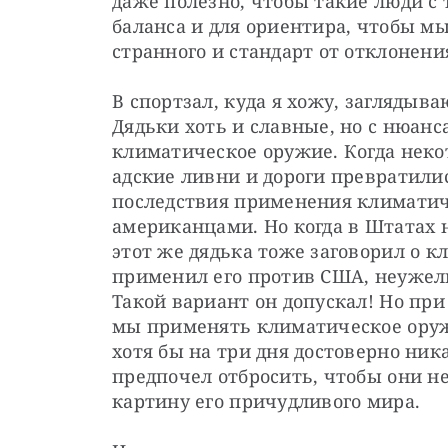
даже полезно, чтобы такие люди с 
баланса и для ориентира, чтобы мы
странного и стандарт от отклонени
В спортзал, куда я хожу, заглядыв
Дядьки хоть и славные, но с нюанса
климатическое оружие. Когда некот
адские ливни и дороги превратились
последствия применения климатиче
американцами. Но когда в Штатах 
этот же дядька тоже заговорил о к
применил его против США, неужели
Такой вариант он допускал! Но при 
мы применять климатическое оружи
хотя бы на три дня достоверно ник
предпочел отбросить, чтобы они н
картину его причудливого мира.