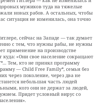
времен Гитлера — как не изменилась и 
здоровых мужиков туда на тяжелые 
али новых рабов. А остальных, чтобы 
ас ситуация не изменилась, она точно 
итлере, сейчас на Западе — так думает 
енно с тем, что нужны рабы, не нужны 
ает применение на производстве 
т куда: «Они свое население сокращают 
*… Тем, кто не принял программу 
амму — Child Free Family*, семьи без 
их через поколение, через два не 
станется небольшая часть людей 
ьными, кого они не держат за людей, 
ужием. Придет условный вирус со 
населения».