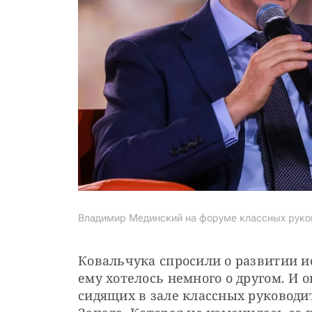
Владимир Мединский на форуме классных руков
Ковальчука спросили о развитии ис
ему хотелось немного о другом. И о
сидящих в зале классных руководи