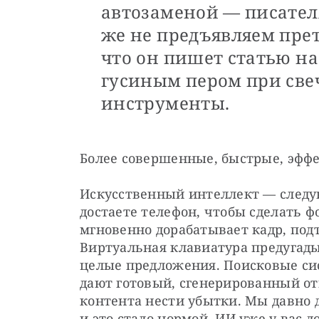
автозаменой — писател
же не предъявляем прет
что он пишет статью на
гусиным пером при свеч
инструменты.
Более совершенные, быстрые, эфф
Искусственный интеллект — следу
достаете телефон, чтобы сделать фо
мгновенно дорабатывает кадр, подт
Виртуальная клавиатура предугадыв
целые предложения. Поисковые сис
дают готовый, сгенерированный отв
контента нести убытки. Мы давно 
и это стало нормой. ИИ уже у вас до