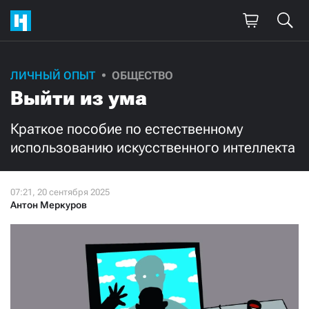
Поддержите
ЛИЧНЫЙ ОПЫТ
ОБЩЕСТВО
Выйти из ума
нашу работу!
Ежемесячно
Разово
Краткое пособие по естественному
использованию искусственного интеллекта
3000
1000
500
300
Антон Меркуров
Нажимая кнопку «Стать соучастником»,
я принимаю
условия
и подтверждаю свое гражданство РФ