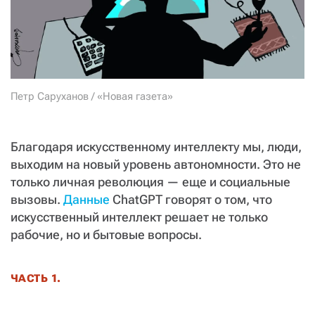
СТАТЬ СОУЧАСТНИКОМ
ПОДЕЛИТЬСЯ С ДРУЗЬЯМИ
Если у вас есть вопросы, пишите
donate@novayagazeta.ru
или
звоните:
+7 (929) 612-03-68
Петр Саруханов / «Новая газета»
Благодаря искусственному интеллекту мы, люди,
выходим на новый уровень автономности. Это не
только личная революция — еще и социальные
вызовы.
Данные
ChatGPT говорят о том, что
искусственный интеллект решает не только
рабочие, но и бытовые вопросы.
ЧАСТЬ 1.