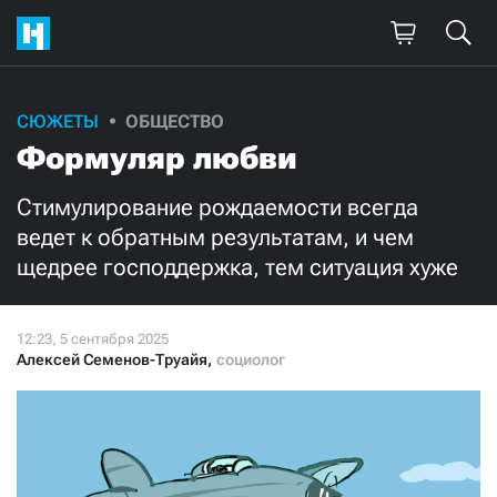
Поддержите
СЮЖЕТЫ
ОБЩЕСТВО
Формуляр любви
нашу работу!
Ежемесячно
Разово
Стимулирование рождаемости всегда
ведет к обратным результатам, и чем
щедрее господдержка, тем ситуация хуже
3000
1000
500
300
Алексей Семенов-Труайя
,
социолог
Нажимая кнопку «Стать соучастником»,
я принимаю
условия
и подтверждаю свое гражданство РФ