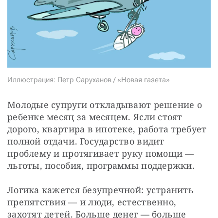
СТАТЬ СОУЧАСТНИКОМ
ПОДЕЛИТЬСЯ С ДРУЗЬЯМИ
Если у вас есть вопросы, пишите
donate@novayagazeta.ru
или
звоните:
+7 (929) 612-03-68
Иллюстрация: Петр Саруханов / «Новая газета»
Молодые супруги откладывают решение о 
ребенке месяц за месяцем. Ясли стоят 
дорого, квартира в ипотеке, работа требует 
полной отдачи. Государство видит 
проблему и протягивает руку помощи — 
льготы, пособия, программы поддержки. 
Логика кажется безупречной: устранить 
препятствия — и люди, естественно, 
захотят детей. Больше денег — больше 