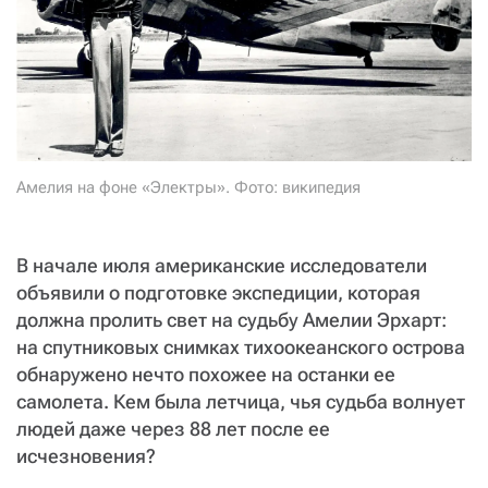
СТАТЬ СОУЧАСТНИКОМ
ПОДЕЛИТЬСЯ С ДРУЗЬЯМИ
Если у вас есть вопросы, пишите
donate@novayagazeta.ru
или
звоните:
+7 (929) 612-03-68
Амелия на фоне «Электры». Фото: википедия
В начале июля американские исследователи
объявили о подготовке экспедиции, которая
должна пролить свет на судьбу Амелии Эрхарт:
на спутниковых снимках тихоокеанского острова
обнаружено нечто похожее на останки ее
самолета. Кем была летчица, чья судьба волнует
людей даже через 88 лет после ее
исчезновения?