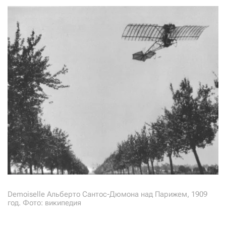
Demoiselle Альберто Сантос-Дюмона над Парижем, 1909
год. Фото: википедия