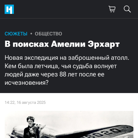
Поддержите
СЮЖЕТЫ
ОБЩЕСТВО
В поисках Амелии Эрхарт
нашу работу!
Ежемесячно
Разово
Новая экспедиция на заброшенный атолл.
Кем была летчица, чья судьба волнует
людей даже через 88 лет после ее
3000
1000
исчезновения?
500
300
Нажимая кнопку «Стать соучастником»,
я принимаю
условия
и подтверждаю свое гражданство РФ