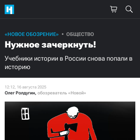
Поддержите
«НОВОЕ ОБОЗРЕНИЕ»
ОБЩЕСТВО
Нужное зачеркнуть!
нашу работу!
Ежемесячно
Разово
Учебники истории в России снова попали в
историю
3000
1000
500
300
Олег Ролдугин
,
обозреватель «Новой»
Нажимая кнопку «Стать соучастником»,
я принимаю
условия
и подтверждаю свое гражданство РФ