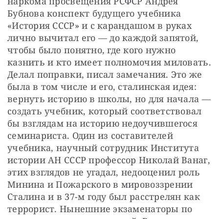
наркома просвещения РСФСР Андрея 
Бубнова конспект будущего учебника 
«История СССР» и с карандашом в руках 
лично вычитал его — до каждой запятой, 
чтобы было понятно, где кого нужно 
казнить и кто имеет полномочия миловать. 
Делал поправки, писал замечания. Это же 
была в том числе и его, сталинская идея: 
вернуть историю в школы, но для начала — 
создать учебник, который соответствовал 
бы взглядам на историю недоучившегося 
семинариста. Один из составителей 
учебника, научный сотрудник Института 
истории АН СССР профессор Николай Ванаг, 
этих взглядов не угадал, недооценил роль 
Минина и Пожарского в мировоззрении 
Сталина и в 37-м году был расстрелян как 
террорист. Нынешние экзаменаторы по 