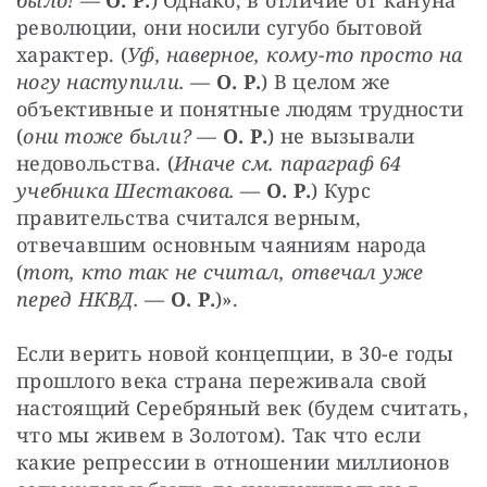
революции, они носили сугубо бытовой 
характер. (
Уф, наверное, кому-то просто на 
ногу наступили.
 — 
О. Р.
) В целом же 
объективные и понятные людям трудности 
(
они тоже были?
 — 
О. Р.
) не вызывали 
недовольства. (
Иначе см. параграф 64 
учебника Шестакова.
 — 
О. Р.
) Курс 
правительства считался верным, 
отвечавшим основным чаяниям народа 
(
тот, кто так не считал, отвечал уже 
перед НКВД.
 — 
О. Р.
)».
Если верить новой концепции, в 30-е годы 
прошлого века страна переживала свой 
настоящий Серебряный век (будем считать, 
что мы живем в Золотом). Так что если 
какие репрессии в отношении миллионов 