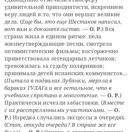
удивительной приподнятости, искреннюю 
веру людей в то, что они вершат великие 
дела. (
Еще бы, это еще Шестаков написал, 
вот вам и доказательство.
 — 
О. Р.
) Вся 
страна жила в едином ритме: пела 
жизнеутверждающие песни, смотрела 
оптимистические фильмы; восторженно 
приветствовала легендарных летчиков; 
тревожилась за судьбу полярников; 
принимала детей испанских коммунистов… 
(
Пытала в подвалах Лубянки, мерзла в 
бараках ГУЛАГа и все остальное, что в 
учебнике спрятано в многоточие.
 — 
О. Р.
) 
Практически исчезли забастовки. (
Вместе 
с их расстрелянными участниками
. — 
О. 
Р.
) Изредка случались эксцессы в очередях. 
(
Стоп, откуда очереди? В стране же все 
было!
 — 
О. Р.
) Однако, в отличие от кануна 