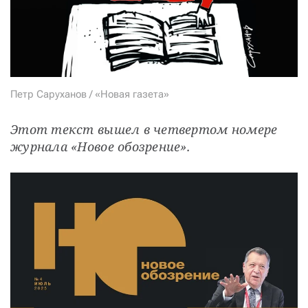
СТАТЬ СОУЧАСТНИКОМ
ПОДЕЛИТЬСЯ С ДРУЗЬЯМИ
Если у вас есть вопросы, пишите
donate@novayagazeta.ru
или
звоните:
+7 (929) 612-03-68
Петр Саруханов / «Новая газета»
Этот текст вышел в четвертом номере 
журнала «Новое обозрение».