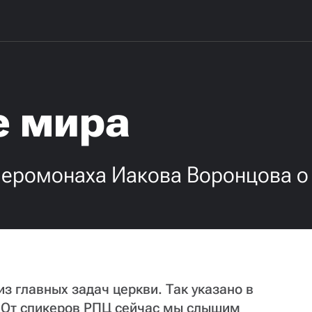
е мира
иеромонаха Иакова Воронцова 
з главных задач церкви. Так указано в
. От спикеров РПЦ сейчас мы слышим