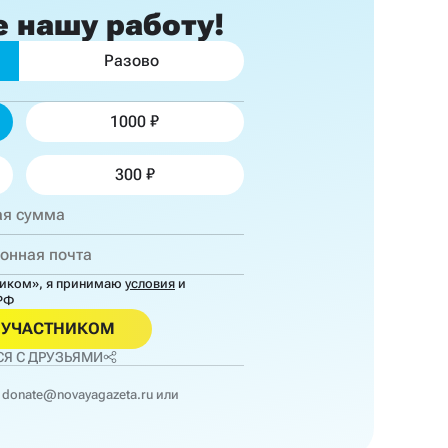
е
нашу работу!
Разово
1000
300
ником»,
я принимаю
условия
и
РФ
ОУЧАСТНИКОМ
Я С ДРУЗЬЯМИ
donate@novayagazeta.ru
или