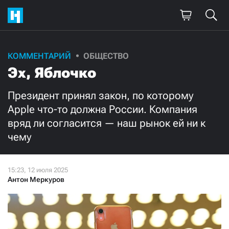
Поддержите
КОММЕНТАРИЙ
ОБЩЕСТВО
Эх, Яблочко
нашу работу!
Ежемесячно
Разово
Президент принял закон, по которому
Apple что-то должна России. Компания
вряд ли согласится — наш рынок ей ни к
3000
1000
чему
500
300
Антон Меркуров
Нажимая кнопку «Стать соучастником»,
я принимаю
условия
и подтверждаю свое гражданство РФ