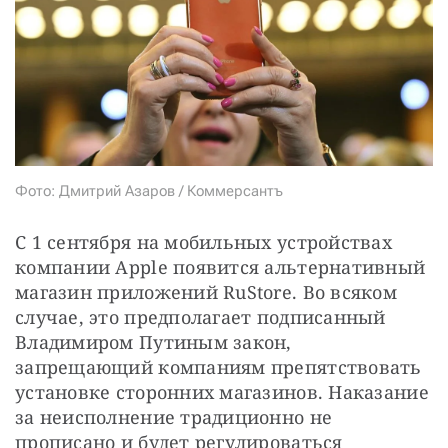
СТАТЬ СОУЧАСТНИКОМ
ПОДЕЛИТЬСЯ С ДРУЗЬЯМИ
Если у вас есть вопросы, пишите
donate@novayagazeta.ru
или
звоните:
+7 (929) 612-03-68
Фото: Дмитрий Азаров / Коммерсантъ
С 1 сентября на мобильных устройствах 
компании Apple появится альтернативный 
магазин приложений RuStore. Во всяком 
случае, это предполагает подписанный 
Владимиром Путиным закон, 
запрещающий компаниям препятствовать 
установке сторонних магазинов. Наказание 
за неисполнение традиционно не 
прописано и будет регулироваться 