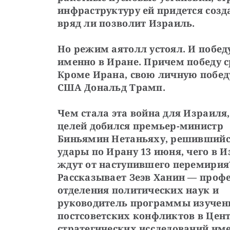
инфраструктуру ей придется созда
вряд ли позволит Израиль. 
Но режим аятолл устоял. И победу
именно в Иране. Причем победу ср
Кроме Ирана, свою личную побед
США Дональд Трамп. 
Чем стала эта война для Израиля,
целей добился премьер-министр 
Биньямин Нетаньяху, решившийся
удары по Ирану 13 июня, чего в И
ждут от наступившего перемирия?
Рассказывает Зеэв Ханин — профе
отделения политических наук и 
руководитель программы изучени
постсоветских конфликтов в Цент
стратегических исследований име