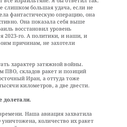
 все израильтяне. Я бы ответил так: 
не слишком большая удача, если не 
ла фантастическую операцию, она 
тивно. Она показала себя выше 
раиль восстановил уровень 
 2023-го. А политики, и наши, и 
воим причинам, не захотели 
тать характер затяжной войны. 
 ПВО, складов ракет и позиций 
осточный Иран, а оттуда тоже 
тысячи километров, а две двести.
е долетали.
 времени. Наша авиация захватила 
О уничтожена, количество их ракет 