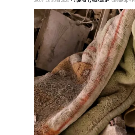
Ирина Тумакова*
,
спецкор «Н