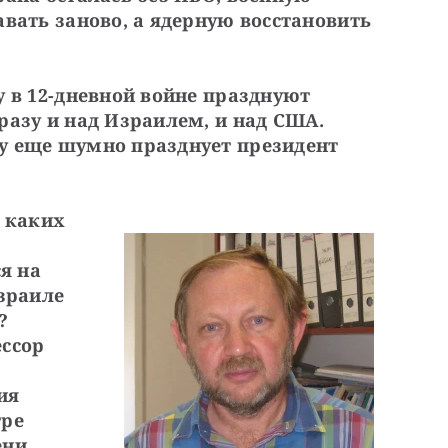
вать заново, а ядерную восстановить 
 в 12-дневной войне празднуют 
азу и над Израилем, и над США. 
у еще шумно празднует президент 
 каких 
 на 
зраиле 
 
ссор 
я 
ре 
ни 