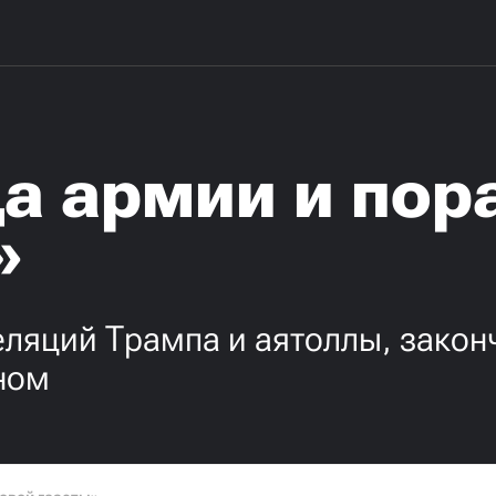
да армии и по
»
ляций Трампа и аятоллы, закон
ном