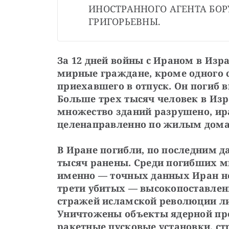
ИНОСТРАННОГО АГЕНТА БОР
ГРИГОРЬЕВНЫ.
За 12 дней войны с Ираном в Изра
мирные граждане, кроме одного с
приехавшего в отпуск. Он погиб вм
Больше трех тысяч человек в Изра
множество зданий разрушено, ира
целенаправленно по жилым дома
В Иране погибли, по последним д
тысяч ранены. Среди погибших мн
именно — точных данных Иран не 
трети убитых — высокопоставлен
стражей исламской революции ли
Уничтожены объекты ядерной про
ракетные пусковые установки, стр