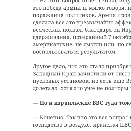
— На этот вопрос ответ сейчас ищут
это победа армии и, мягко говоря, 
поражение политиков. Армия прове
сделала все это чрезвычайно эффек
всяческих похвал, благодаря ей Из
сдерживания, потерянный 7 октября
американские, не смогли или, по с
воспользоваться результатом. 
Другое дело, что это стало приобре
Западный Иран зачистили от систем
пусковых установок, но есть еще В
долетало, хотя это уже не полторы 
— Но и израильские ВВС туда тож
— Конечно. Так что это все вопрос
господство в воздухе, иранская ПВ