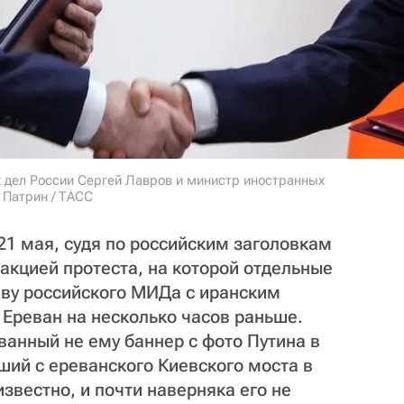
х дел России Сергей Лавров и министр иностранных
 Патрин / ТАСС
21 мая, судя по российским заголовкам
акцией протеста, на которой отдельные
аву российского МИДа с иранским
Ереван на несколько часов раньше.
ванный не ему баннер с фото Путина в
ший с ереванского Киевского моста в
звестно, и почти наверняка его не