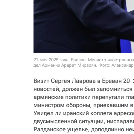
21 мая 2025 года. Ереван. Министр иностранны
дел Армении Арарат Мирзоян. Фото: Александр
Визит Сергея Лаврова в Ереван 20–
новостей, должен был запомниться 
армянские политики перепутали гл
министром обороны, приехавшим в 
Увидел ли иранский коллега адресо
двусмысленной ситуации, ниспадав
Разданское ущелье, доподлинно неи