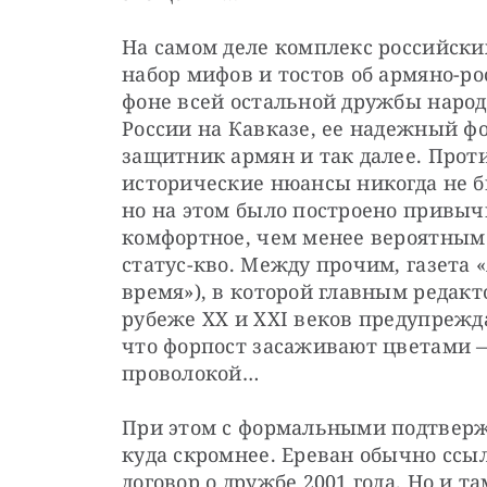
На самом деле комплекс российски
набор мифов и тостов об армяно-ро
фоне всей остальной дружбы народ
России на Кавказе, ее надежный ф
защитник армян и так далее. Прот
исторические нюансы никогда не бы
но на этом было построено привычн
комфортное, чем менее вероятным
статус-кво. Между прочим, газета 
время»), в которой главным редак
рубеже XX и XXI веков предупреждал
что форпост засаживают цветами 
проволокой…
При этом с формальными подтвержд
куда скромнее. Ереван обычно ссы
договор о дружбе 2001 года. Но и т