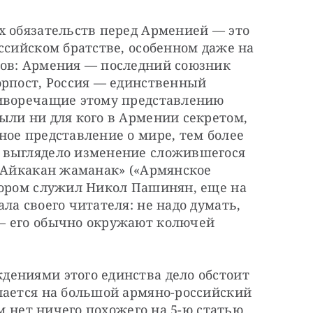
х обязательств перед Арменией — это 
ссийском братстве, особенном даже на 
ов: Армения — последний союзник 
орпост, Россия — единственный 
иворечащие этому представлению 
ли ни для кого в Армении секретом, 
ое представление о мире, тем более 
 выглядело изменение сложившегося 
«Айкакан жаманак» («Армянское 
тором служил Никол Пашинян, еще на 
а своего читателя: не надо думать, 
— его обычно окружают колючей 
ениями этого единства дело обстоит 
лается на большой армяно-российский 
ам нет ничего похожего на 5-ю статью 