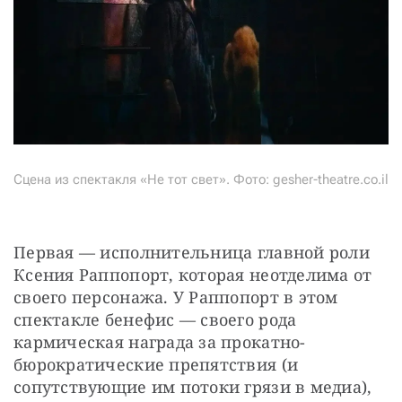
Сцена из спектакля «Не тот свет». Фото: gesher-theatre.co.il
Первая — исполнительница главной роли 
Ксения Раппопорт, которая неотделима от 
своего персонажа. У Раппопорт в этом 
спектакле бенефис — своего рода 
кармическая награда за прокатно-
бюрократические препятствия (и 
сопутствующие им потоки грязи в медиа), 