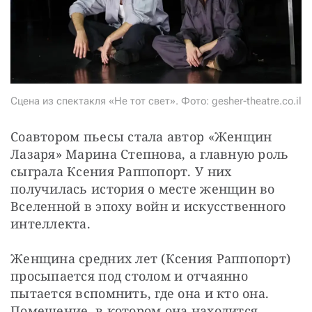
СТАТЬ СОУЧАСТНИКОМ
ПОДЕЛИТЬСЯ С ДРУЗЬЯМИ
Если у вас есть вопросы, пишите
donate@novayagazeta.ru
или
звоните:
+7 (929) 612-03-68
Сцена из спектакля «Не тот свет». Фото: gesher-theatre.co.il
Соавтором пьесы стала автор «Женщин 
Лазаря» Марина Степнова, а главную роль 
сыграла Ксения Раппопорт. У них 
получилась история о месте женщин во 
Вселенной в эпоху войн и искусственного 
интеллекта. 
Женщина средних лет (Ксения Раппопорт) 
просыпается под столом и отчаянно 
пытается вспомнить, где она и кто она. 
Помещение, в котором она находится, 