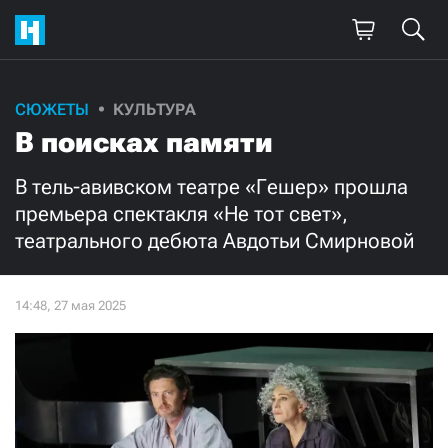
Поддержите
СЮЖЕТЫ
КУЛЬТУРА
В поисках памяти
нашу работу!
Ежемесячно
Разово
В тель-авивском театре «Гешер» прошла
премьера спектакля «Не тот свет»,
театрального дебюта Авдотьи Смирновой
3000
1000
500
300
Нажимая кнопку «Стать соучастником»,
я принимаю
условия
и подтверждаю свое гражданство РФ