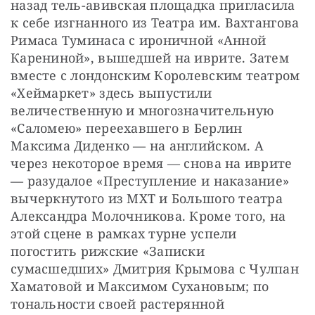
назад тель-авивская площадка пригласила 
к себе изгнанного из Театра им. Вахтангова 
Римаса Туминаса с ироничной «Анной 
Карениной», вышедшей на иврите. Затем 
вместе с лондонским Королевским театром 
«Хеймаркет» здесь выпустили 
величественную и многозначительную 
«Саломею» переехавшего в Берлин 
Максима Диденко — на английском. А 
через некоторое время — снова на иврите 
— разудалое «Преступление и наказание» 
вычеркнутого из МХТ и Большого театра 
Александра Молочникова. Кроме того, на 
этой сцене в рамках турне успели 
погостить рижские «Записки 
сумасшедших» Дмитрия Крымова с Чулпан 
Хаматовой и Максимом Сухановым; по 
тональности своей растерянной 