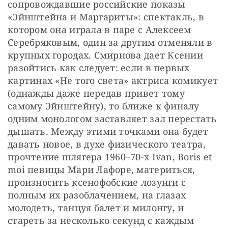
сопровождавшие российские показы 
«Эйнштейна и Маргариты»: спектакль, в 
котором она играла в паре с Алексеем 
Серебряковым, один за другим отменяли в 
крупных городах. Смирнова дает Ксении 
разойтись как следует: если в первых 
картинах «Не того света» актриса комикует 
(однажды даже передав привет тому 
самому Эйнштейну), то ближе к финалу 
одним монологом заставляет зал перестать 
дышать. Между этими точками она будет 
давать новое, в духе физического театра, 
прочтение шлягера 1960–70-х Ivan, Boris et 
moi певицы Мари Лафоре, материться, 
произносить ксенофобские лозунги с 
полным их разоблачением, на глазах 
молодеть, танцуя балет и милонгу, и 
стареть за несколько секунд с каждым 