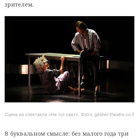
зрителем. 
Сцена из спектакля «Не тот свет». Фото: gesher-theatre.co.il
В буквальном смысле: без малого года три 