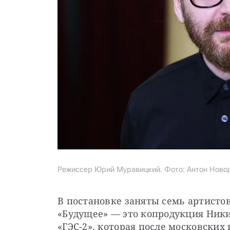
Режиссер Юрий Муравицкий. Фото: Антон Ново
В постановке заняты семь артистов
«Будущее» — это копродукция Ники
«ГЭС-2», которая после московских 