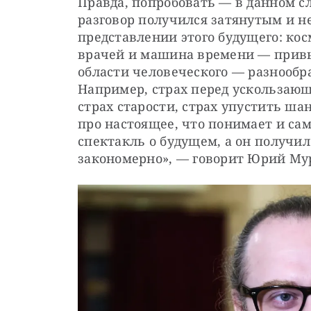
Правда, попробовать — в данном сл
разговор получился затянутым и н
представлении этого будущего: кос
врачей и машина времени — привыч
области человеческого — разнообр
Например, страх перед ускользающи
страх старости, страх упустить шан
про настоящее, что понимает и сам
спектакль о будущем, а он получилс
закономерно», — говорит Юрий Му