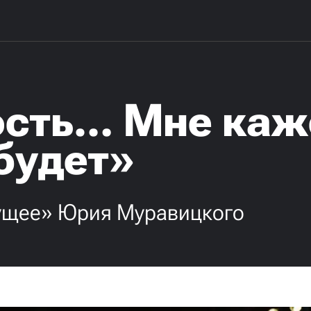
сть… Мне каже
будет»
дущее» Юрия Муравицкого