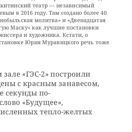
Никитинский театр — независимый 
ым в 2016 году. Там создано более 40 
рнобыльская молитва» и «Двенадцатая 
ую Маску» как лучшие постановки 
жиссера и художника. Кстати, о 
становке Юрия Муравицкого речь тоже 
м зале «ГЭС-2» построили
цены с красным занавесом,
е секунды по-
слово «Будущее»,
численных тепло-желтых