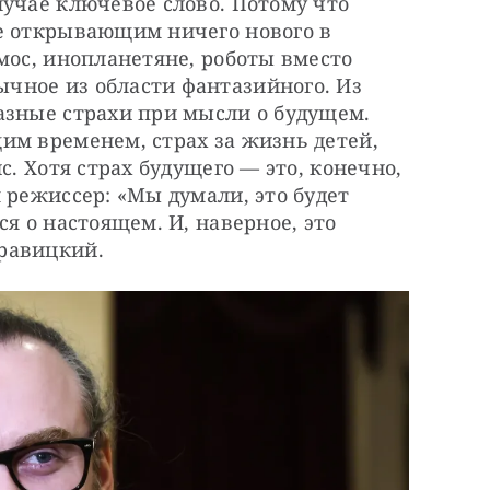
учае ключевое слово. Потому что 
е открывающим ничего нового в 
мос, инопланетяне, роботы вместо 
ное из области фантазийного. Из 
азные страхи при мысли о будущем. 
м временем, страх за жизнь детей, 
с. Хотя страх будущего — это, конечно, 
 режиссер: «Мы думали, это будет 
я о настоящем. И, наверное, это 
равицкий.