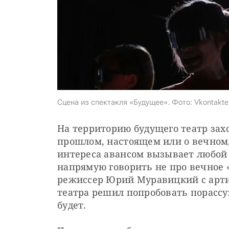
Сцена из спектакля «Будущее». Фото: Vkontakt
На территорию будущего театр захо
прошлом, настоящем или о вечном,
интереса авансом вызывает любой 
напрямую говорить не про вечное «
режиссер Юрий Муравицкий с арти
театра решил попробовать порассуж
будет.