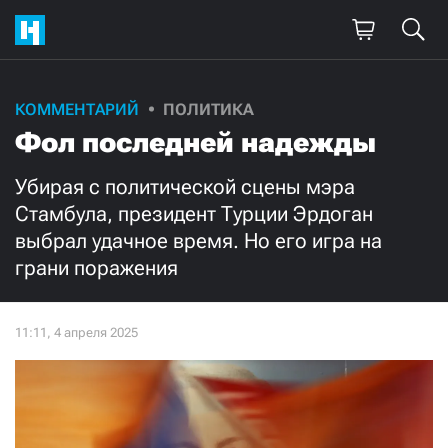
Поддержите
КОММЕНТАРИЙ
ПОЛИТИКА
Фол последней надежды
нашу работу!
Ежемесячно
Разово
Убирая с политической сцены мэра
Стамбула, президент Турции Эрдоган
выбрал удачное время. Но его игра на
3000
1000
грани поражения
500
300
Нажимая кнопку «Стать соучастником»,
я принимаю
условия
и подтверждаю свое гражданство РФ