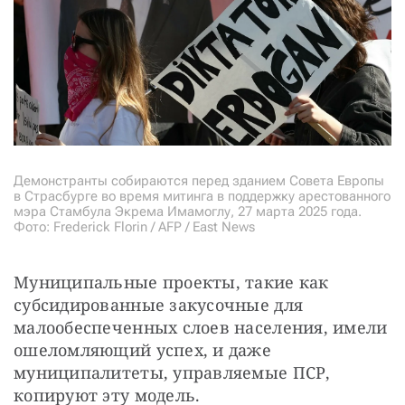
Демонстранты собираются перед зданием Совета Европы
в Страсбурге во время митинга в поддержку арестованного
мэра Стамбула Экрема Имамоглу, 27 марта 2025 года.
Фото: Frederick Florin / AFP / East News
Муниципальные проекты, такие как 
субсидированные закусочные для 
малообеспеченных слоев населения, имели 
ошеломляющий успех, и даже 
муниципалитеты, управляемые ПСР, 
копируют эту модель.