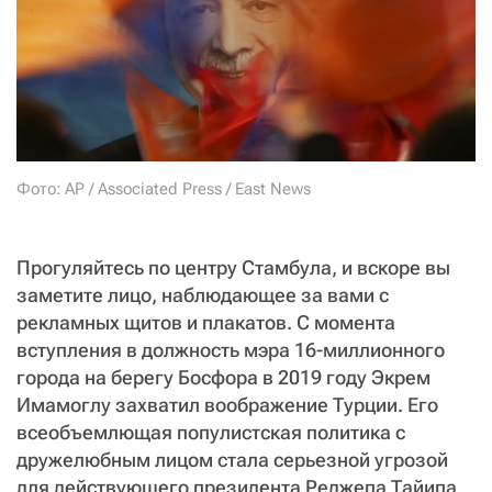
СТАТЬ СОУЧАСТНИКОМ
ПОДЕЛИТЬСЯ С ДРУЗЬЯМИ
Если у вас есть вопросы, пишите
donate@novayagazeta.ru
или
звоните:
+7 (929) 612-03-68
Фото: AP / Associated Press / East News
Прогуляйтесь по центру Стамбула, и вскоре вы
заметите лицо, наблюдающее за вами с
рекламных щитов и плакатов. С момента
вступления в должность мэра 16-миллионного
города на берегу Босфора в 2019 году Экрем
Имамоглу захватил воображение Турции. Его
всеобъемлющая популистская политика с
дружелюбным лицом стала серьезной угрозой
для действующего президента Реджепа Тайипа