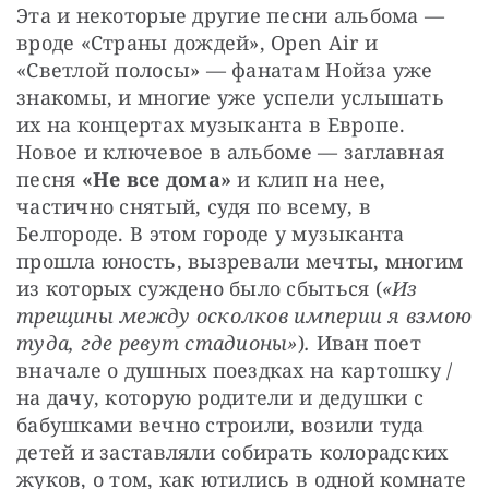
Эта и некоторые другие песни альбома — 
вроде «Страны дождей», Open Air и 
«Светлой полосы» — фанатам Нойза уже 
знакомы, и многие уже успели услышать 
их на концертах музыканта в Европе. 
Новое и ключевое в альбоме — заглавная 
песня 
«Не все дома»
 и клип на нее, 
частично снятый, судя по всему, в 
Белгороде. В этом городе у музыканта 
прошла юность, вызревали мечты, многим 
из которых суждено было сбыться (
«Из 
трещины между осколков империи я взмою 
туда, где ревут стадионы»
)
.
 Иван поет 
вначале о душных поездках на картошку / 
на дачу, которую родители и дедушки с 
бабушками вечно строили, возили туда 
детей и заставляли собирать колорадских 
жуков, о том, как ютились в одной комнате 