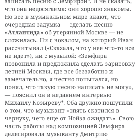
записать песню с Земфирой*. И не сказать, 
что она недосягаема: они хорошо знакомы. 
Но все в музыкальном мире знают, что 
очередная задумка — сделать песню 
«Атлантида»
 об утерянной Москве — не 
сложилась. Ни с вокалом, на который Иван 
рассчитывал («Сказала, что у нее что-то все 
не идет»), ни с музыкой: «Земфира 
позвонила и предложила сделать зарисовку 
летней Москвы, где все беззаботно и 
замечательно, я честно попытался, но 
понял, что такую песню написать не могу», 
— пояснил он в недавнем интервью 
Михаилу Козыреву*. Оба дружно пошутили 
о том, что музыкант «опять скатился в 
чернуху, чего еще от Нойза ожидать». Свою 
часть работы над композицией Земфира 
делегировала музыканту Дмитрию 