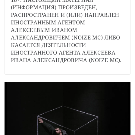
СТАТЬ СОУЧАСТНИКОМ
(ИНФОРМАЦИЯ) ПРОИЗВЕДЕН, 
ПОДЕЛИТЬСЯ С ДРУЗЬЯМИ
РАСПРОСТРАНЕН И (ИЛИ) НАПРАВЛЕН 
Если у вас есть вопросы, пишите
donate@novayagazeta.ru
или
ИНОСТРАННЫМ АГЕНТОМ 
звоните:
АЛЕКСЕЕВЫМ ИВАНОМ 
+7 (929) 612-03-68
АЛЕКСАНДРОВИЧЕМ (NOIZE MC) ЛИБО 
КАСАЕТСЯ ДЕЯТЕЛЬНОСТИ 
ИНОСТРАННОГО АГЕНТА АЛЕКСЕЕВА 
ИВАНА АЛЕКСАНДРОВИЧА (NOIZE MC).