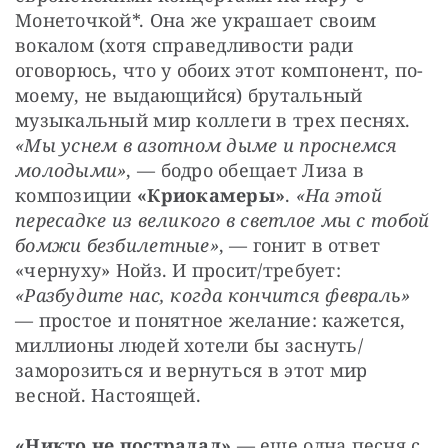
Монеточкой*. Она же украшает своим 
вокалом (хотя справедливости ради 
оговорюсь, что у обоих этот компонент, по-
моему, не выдающийся) брутальный 
музыкальный мир коллеги в трех песнях. 
«Мы уснем в азотном дыме и проснемся 
молодыми»
, — бодро обещает Лиза в 
композиции 
«Криокамеры»
. 
«На этой 
пересадке из великого в светлое мы с тобой 
бомжи безбилетные»
, — гонит в ответ 
«чернуху» Нойз. И просит/требует: 
«Разбудите нас, когда кончится февраль»
— простое и понятное желание: кажется, 
миллионы людей хотели бы заснуть/
заморозиться и вернуться в этот мир 
весной. Настоящей.
«Никто не пострадал»
 — еще одна песня с 