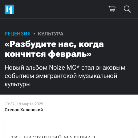
Поддержите
РЕЦЕНЗИЯ
КУЛЬТУРА
«Разбудите нас, когда
нашу работу!
кончится февраль»
Ежемесячно
Разово
Новый альбом Noize MC* стал знаковым
3000
1000
событием эмигрантской музыкальной
культуры
500
300
Степан Халанский
Нажимая кнопку «Стать соучастником»,
я принимаю
условия
и подтверждаю свое гражданство РФ
18+. НАСТОЯЩИЙ МАТЕРИАЛ 