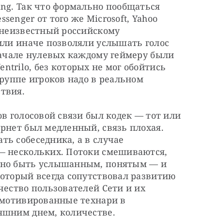
ng. Так что формально пообщаться 
enger от того же Microsoft, Yahoo 
 неизвестный российскому 
или иначе позволяли услышать голос 
начале нулевых каждому геймеру были 
trilo, без которых не мог обойтись 
руппе игроков надо в реальном 
твия.
в голосовой связи был кодек — тот или 
рнет был медленный, связь плохая. 
ь собеседника, а в случае 
— нескольких. Потоки смешиваются, 
жно быть услышанным, понятым — и 
оторый всегда сопутствовал развитию 
чество пользователей Сети и их 
 мотивированные технари в 
яшним днем, количестве.