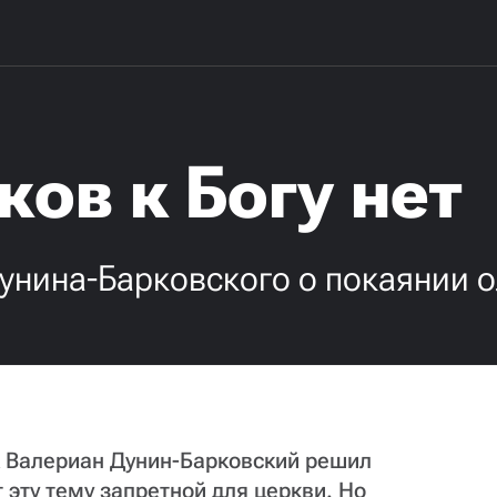
ков к Богу нет
унина-Барковского о покаянии о
 Валериан Дунин-Барковский решил
 эту тему запретной для церкви. Но