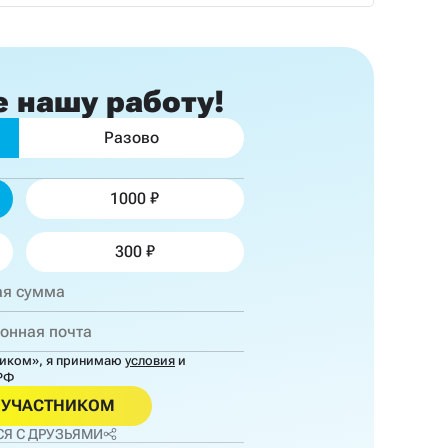
е
нашу работу!
Разово
1000
300
ником»,
я принимаю
условия
и
РФ
ОУЧАСТНИКОМ
Я С ДРУЗЬЯМИ