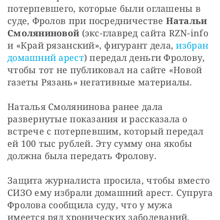
потерпевшего, которые были оглашены в 
суде, Фролов при посредничестве 
Натальи 
Смоляниновой
 (экс-главред сайта RZN-info 
и «Край рязанский», фигурант дела, 
избран 
домашний арест
) передал деньги Фролову, 
чтобы тот не публиковал на сайте «Новой 
газеты Рязань» негативные материалы.
Наталья Смолянинова ранее дала 
развернутые показания и рассказала о 
встрече с потерпевшим, который передал 
ей 100 тыс рублей. Эту сумму она якобы 
должна была передать Фролову.
Защита журналиста просила, чтобы вместо 
СИЗО ему избрали домашний арест. Супруга 
Фролова сообщила суду, что у мужа 
имеется ряд хронических заболеваний, 