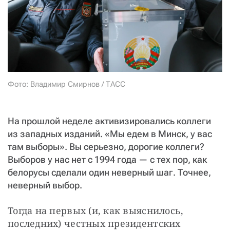
СТАТЬ СОУЧАСТНИКОМ
ПОДЕЛИТЬСЯ С ДРУЗЬЯМИ
Если у вас есть вопросы, пишите
donate@novayagazeta.ru
или
звоните:
+7 (929) 612-03-68
Фото: Владимир Смирнов / ТАСС
На прошлой неделе активизировались коллеги
из западных изданий. «Мы едем в Минск, у вас
там выборы». Вы серьезно, дорогие коллеги?
Выборов у нас нет с 1994 года — с тех пор, как
белорусы сделали один неверный шаг. Точнее,
неверный выбор.
Тогда на первых (и, как выяснилось, 
последних) честных президентских 