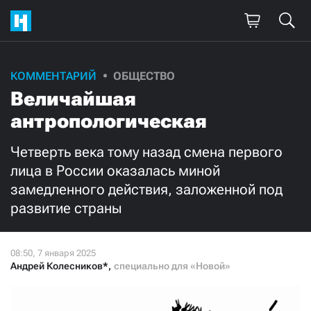
Поддержите
КОММЕНТАРИЙ
ОБЩЕСТВО
Величайшая
нашу работу!
антропологическая
Ежемесячно
Разово
Четверть века тому назад смена первого
3000
1000
лица в России оказалась миной
замедленного действия, заложенной под
500
300
развитие страны
Андрей Колесников*
,
специально для «Новой»
Нажимая кнопку «Стать соучастником»,
я принимаю
условия
и подтверждаю свое гражданство РФ