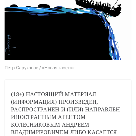
СТАТЬ СОУЧАСТНИКОМ
ПОДЕЛИТЬСЯ С ДРУЗЬЯМИ
Если у вас есть вопросы, пишите
donate@novayagazeta.ru
или
звоните:
+7 (929) 612-03-68
Петр Саруханов / «Новая газета»
(18+) НАСТОЯЩИЙ МАТЕРИАЛ 
(ИНФОРМАЦИЯ) ПРОИЗВЕДЕН, 
РАСПРОСТРАНЕН И (ИЛИ) НАПРАВЛЕН 
ИНОСТРАННЫМ АГЕНТОМ 
КОЛЕСНИКОВЫМ АНДРЕЕМ 
ВЛАДИМИРОВИЧЕМ ЛИБО КАСАЕТСЯ 