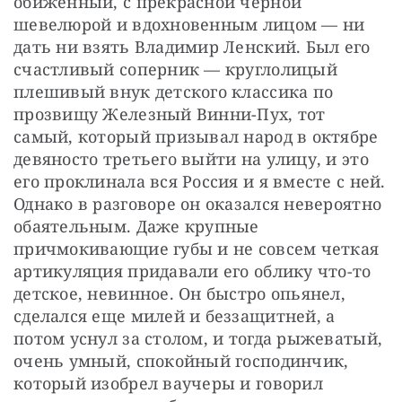
обиженный, с прекрасной черной 
шевелюрой и вдохновенным лицом — ни 
дать ни взять Владимир Ленский. Был его 
счастливый соперник — круглолицый 
плешивый внук детского классика по 
прозвищу Железный Винни-Пух, тот 
самый, который призывал народ в октябре 
девяносто третьего выйти на улицу, и это 
его проклинала вся Россия и я вместе с ней. 
Однако в разговоре он оказался невероятно 
обаятельным. Даже крупные 
причмокивающие губы и не совсем четкая 
артикуляция придавали его облику что-то 
детское, невинное. Он быстро опьянел, 
сделался еще милей и беззащитней, а 
потом уснул за столом, и тогда рыжеватый, 
очень умный, спокойный господинчик, 
который изобрел ваучеры и говорил 