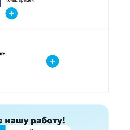
Конец времен
be-
е
нашу работу!