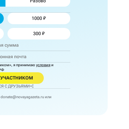
Разово
1000
300
ником»,
я принимаю
условия
и
РФ
ОУЧАСТНИКОМ
Я С ДРУЗЬЯМИ
donate@novayagazeta.ru
или