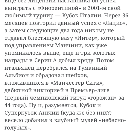
Еще без лицензии наставника он успел 
выиграть с «Фиорентиной» в 2001-м свой 
любимый турнир — Кубок Италии. Через 36 
месяцев повторил данный успех с «Лацио», 
а затем следующие два года никому не 
отдавал блестящую вазу «Интер», который 
под управлением Манчини, как уже 
упоминалось выше, еще и три золотых 
награды в Серии А добыл кряду. Потом 
итальянец перебрался на Туманный 
Альбион и обрадовал шейхов, 
вложившихся в «Манчестер Сити», 
дебютной викторией в Премьер-лиге 
(первый чемпионский титул «горожан» за 
44 года). Ну и, разумеется, Кубок и 
Суперкубок Англии (куда же без них?) 
весело добавил в клубный музей «небесно-
голубых».