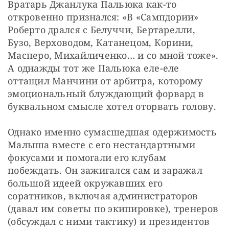
Вратарь Джанлука Пальюка как-то 
откровенно признался: «В «Сампдории» 
Роберто дрался с Белуччи, Бертарелли, 
Бузо, Верховодом, Катанецом, Корини, 
Масперо, Михайличенко… и со мной тоже». 
А однажды тот же Пальюка еле-еле 
оттащил Манчини от арбитра, которому 
эмоциональный блуждающий форвард в 
буквальном смысле хотел оторвать голову.
Однако именно сумасшедшая одержимость 
Малыша вместе с его нестандартными 
фокусами и помогали его клубам 
побеждать. Он зажигался сам и заражал 
большой идеей окружавших его 
соратников, включая администраторов 
(давал им советы по экипировке), тренеров 
(обсуждал с ними тактику) и президентов 