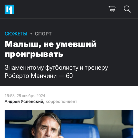
Поддержите
СЮЖЕТЫ
СПОРТ
Малыш, не умевший
нашу работу!
проигрывать
Ежемесячно
Разово
Знаменитому футболисту и тренеру
3000
1000
Роберто Манчини — 60
500
300
Андрей Успенский
,
корреспондент
Нажимая кнопку «Стать соучастником»,
я принимаю
условия
и подтверждаю свое гражданство РФ