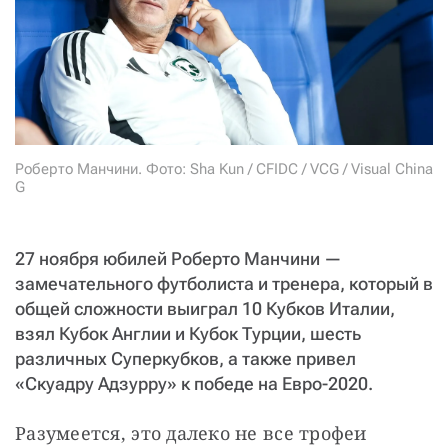
СТАТЬ СОУЧАСТНИКОМ
ПОДЕЛИТЬСЯ С ДРУЗЬЯМИ
Если у вас есть вопросы, пишите
donate@novayagazeta.ru
или
звоните:
+7 (929) 612-03-68
Роберто Манчини. Фото: Sha Kun / CFIDC / VCG / Visual China
G
27 ноября юбилей Роберто Манчини —
замечательного футболиста и тренера, который в
общей сложности выиграл 10 Кубков Италии,
взял Кубок Англии и Кубок Турции, шесть
различных Суперкубков, а также привел
«Скуадру Адзурру» к победе на Евро-2020.
Разумеется, это далеко не все трофеи 