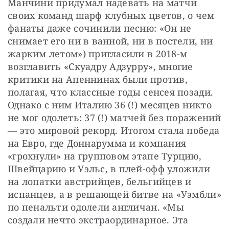
Манчини придумал надевать на матчи 
своих команд шарф клубных цветов, о чем 
фанаты даже сочинили песню: «Он не 
снимает его ни в ванной, ни в постели, ни 
жарким летом») пригласили в 2018-м 
возглавить «Скуадру Адзурру», многие 
критики на Апеннинах были против, 
полагая, что классные годы сенсея позади. 
Однако с ним Италию 36 (!) месяцев никто 
не мог одолеть: 37 (!) матчей без поражений 
— это мировой рекорд. Итогом стала победа 
на Евро, где Доннарумма и компания 
«грохнули» на групповом этапе Турцию, 
Швейцарию и Уэльс, в плей-офф уложили 
на лопатки австрийцев, бельгийцев и 
испанцев, а в решающей битве на «Уэмбли» 
по пенальти одолели англичан. «Мы 
создали нечто экстраординарное. Эта 