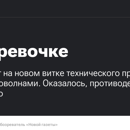
ревочке
 на новом витке технического п
оволнами. Оказалось, противоде
о
бозреватель «Новой газеты»