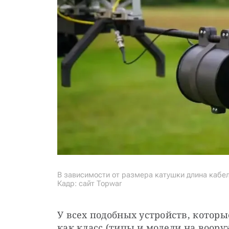
В зависимости от размера катушки длина кабе
Кадр: сайт Topwar
У всех подобных устройств, которы
как класс (типы и модели на воор