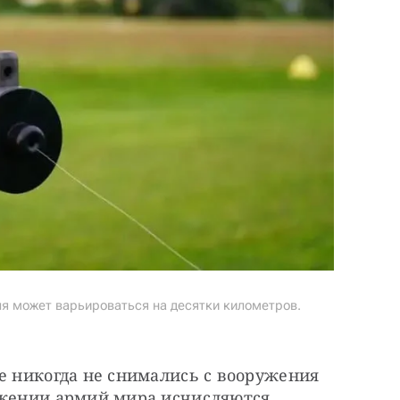
ля может варьироваться на десятки километров.
е никогда не снимались с вооружения 
ужении армий мира исчисляются 