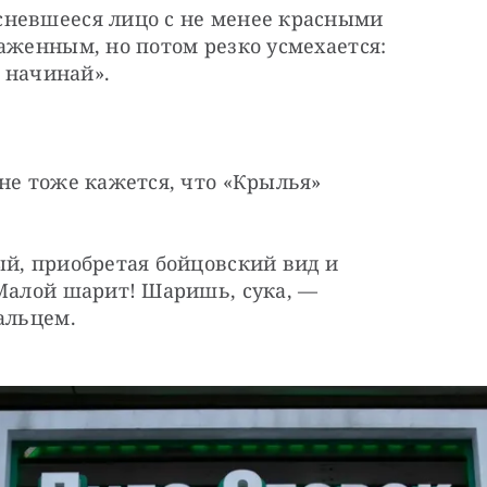
невшееся лицо с не менее красными 
аженным, но потом резко усмехается: 
е начинай».
не тоже кажется, что «Крылья» 
й, приобретая бойцовский вид и 
Малой шарит! Шаришь, сука, — 
альцем.