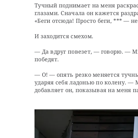
Тучный поднимает на меня раскрас
глазами. Сначала он кажется раздр
«Беги отсюда! Просто беги, *** — н
И заходится смехом.
— Да вдруг повезет, — говорю. — М
победят.
— О! — опять резко меняется тучны
ударяя себя ладонью по колену. — 
добавляет он, показывая на меня п