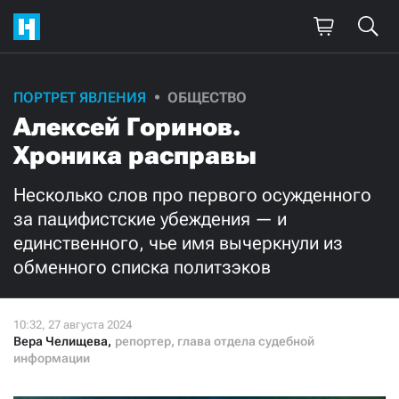
Поддержите
ПОРТРЕТ ЯВЛЕНИЯ
ОБЩЕСТВО
Алексей Горинов.
нашу работу!
Хроника расправы
Ежемесячно
Разово
Несколько слов про первого осужденного
3000
1000
за пацифистские убеждения — и
единственного, чье имя вычеркнули из
500
300
обменного списка политзэков
Вера Челищева
,
репортер, глава отдела судебной
информации
Нажимая кнопку «Стать соучастником»,
я принимаю
условия
и подтверждаю свое гражданство РФ