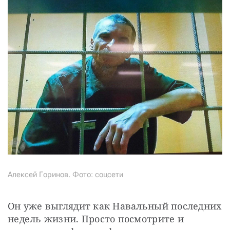
СТАТЬ СОУЧАСТНИКОМ
ПОДЕЛИТЬСЯ С ДРУЗЬЯМИ
Если у вас есть вопросы, пишите
donate@novayagazeta.ru
или
звоните:
+7 (929) 612-03-68
Алексей Горинов. Фото: соцсети
Он уже выглядит как Навальный последних 
недель жизни. Просто посмотрите и 