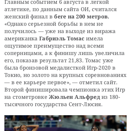
Главным событием 6 августа в легкой 
атлетике, по данным сайта ОИ, считался 
женский финал в 
беге на 200 метров.
«Однако серьезной борьбы в нем не 
получилось — уже на выходе из виража 
американка 
Габриэль Томас
 имела 
ощутимое преимущество над всеми 
соперницами, а к финишу лишь увеличила 
его, показав результат 21,83. Томас уже 
была бронзовой медалисткой Игр-2020 в 
Токио, но золото на крупных соревнованиях 
— в ее карьере первое», — отметил сайт. 
Второй финишировала чемпионка этих Игр 
на стометровке 
Жюльен Альфред
 из 180-
тысячного государства Сент-Люсия.