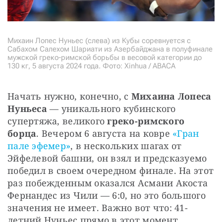
Михаин Лопес Нуньес (слева) из Кубы соревнуется с
Сабахом Салехом Шариати из Азербайджана в полуфинале
мужской греко-римской борьбы в весовой категории до
130 кг, 5 августа 2024 года. Фото: Xinhua / ABACA
Начать нужно, конечно, с 
Михаина Лопеса 
Нуньеса
 — уникального кубинского 
супертяжа, великого 
греко-римского 
борца
. Вечером 6 августа на ковре 
«Гран 
пале эфемер»
, в нескольких шагах от 
Эйфелевой башни, он взял и предсказуемо 
победил в своем очередном финале. На этот 
раз побежденным оказался Асмани Акоста 
Фернандес из Чили — 6:0, но это большого 
значения не имеет. Важно вот что: 41-
летний Нуньес прямо в этот момент 