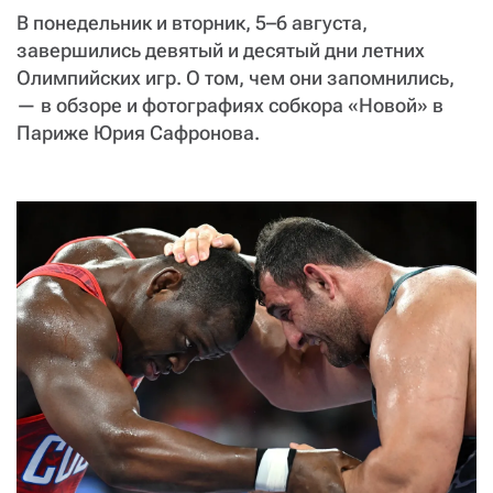
СТАТЬ СОУЧАСТНИКОМ
В понедельник и вторник, 5–6 августа,
ПОДЕЛИТЬСЯ С ДРУЗЬЯМИ
завершились девятый и десятый дни летних
Если у вас есть вопросы, пишите
donate@novayagazeta.ru
или
Олимпийских игр. О том, чем они запомнились,
звоните:
— в обзоре и фотографиях собкора «Новой» в
+7 (929) 612-03-68
Париже Юрия Сафронова.