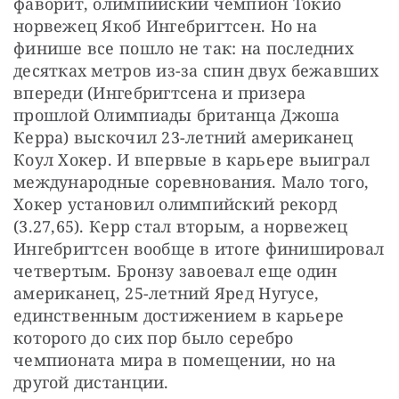
фаворит, олимпийский чемпион Токио 
норвежец Якоб Ингебригтсен. Но на 
финише все пошло не так: на последних 
десятках метров из-за спин двух бежавших 
впереди (Ингебригтсена и призера 
прошлой Олимпиады британца Джоша 
Керра) выскочил 23-летний американец 
Коул Хокер. И впервые в карьере выиграл 
международные соревнования. Мало того, 
Хокер установил олимпийский рекорд 
(3.27,65). Керр стал вторым, а норвежец 
Ингебригтсен вообще в итоге финишировал 
четвертым. Бронзу завоевал еще один 
американец, 25-летний Яред Нугусе, 
единственным достижением в карьере 
которого до сих пор было серебро 
чемпионата мира в помещении, но на 
другой дистанции.