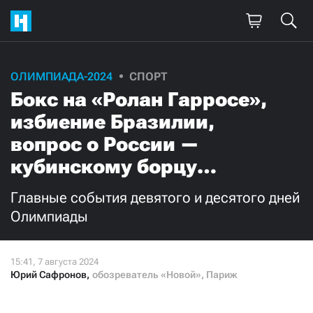
Поддержите
ОЛИМПИАДА-2024
СПОРТ
Бокс на «Ролан Гарросе»,
нашу работу!
избиение Бразилии,
Ежемесячно
Разово
вопрос о России —
кубинскому борцу…
3000
1000
Главные события девятого и десятого дней
500
300
Олимпиады
Юрий Сафронов
,
обозреватель «Новой», Париж
Нажимая кнопку «Стать соучастником»,
я принимаю
условия
и подтверждаю свое гражданство РФ