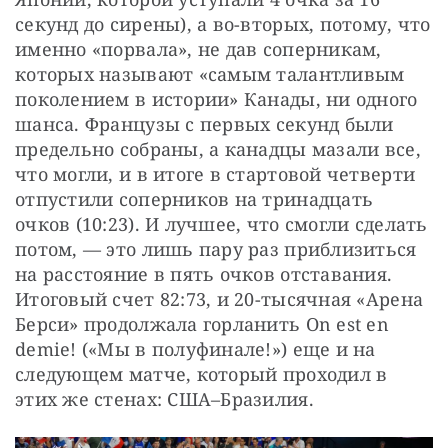
секунд до сирены), а во-вторых, потому, что 
именно «порвала», не дав соперникам, 
которых называют «самым талантливым 
поколением в истории» Канады, ни одного 
шанса. Французы с первых секунд были 
предельно собраны, а канадцы мазали все, 
что могли, и в итоге в стартовой четверти 
отпустили соперников на тринадцать 
очков (10:23). И лучшее, что смогли сделать 
потом, — это лишь пару раз приблизиться 
на расстояние в пять очков отставания. 
Итоговый счет 82:73, и 20-тысячная «Арена 
Берси» продолжала горланить On est en 
demie! («Мы в полуфинале!») еще и на 
следующем матче, который проходил в 
этих же стенах: США–Бразилия.