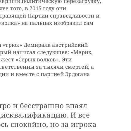
овершив политическую перезагрузку, 
е того, в 2015 году они 
правящей Партии справедливости и 
«волка» на пальцах изобразил сам 
а «трюк» Демирала австрийский 
рый написал следующее: «Мерих, 
жест «Серых волков». Эти 
етственны за тысячи смертей, а 
ции и вместе с партией Эрдогана 
тро и бесстрашно впаял
дисквалификацию. И все
сь спокойно, но за игрока