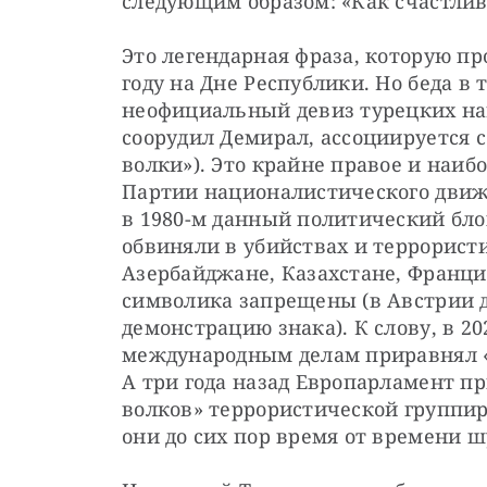
следующим образом: «Как счастлив 
Это легендарная фраза, которую пр
году на Дне Республики. Но беда в т
неофициальный девиз турецких нац
соорудил Демирал, ассоциируется с
волки»). Это крайне правое и наиб
Партии националистического движе
в 1980-м данный политический блок
обвиняли в убийствах и террористи
Азербайджане, Казахстане, Франции
символика запрещены (в Австрии да
демонстрацию знака). К слову, в 20
международным делам приравнял «б
А три года назад Европарламент пр
волков» террористической группиро
они до сих пор время от времени ш