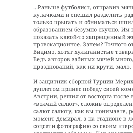
…Раньше футболист, отправив мячи
кулачками и спешил разделить радо
только прыгать и обниматься шпил
образованием безумно скучно. Им на
показать какой-то запрещенный жес
провокационное. Зачем? Точного от
Видимо, хотят хулиганистые товари
Ведь авторов забитых мячей много
празднований, как ни крути, мало.
И защитник сборной Турции Мерих
дуплетом принес победу своей кома
Австрии, решил от восторга после 
«волчий салют», сложив определен
салют салюту, как вы понимаете, роз
момент Демирал, а на стадионе в Л
соцсети фотографию со своим «пер