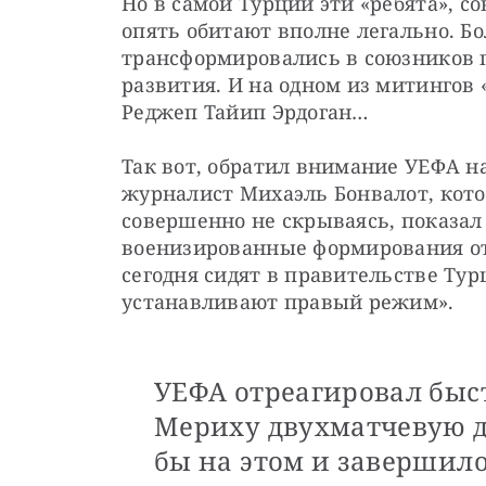
Но в самой Турции эти «ребята», с
опять обитают вполне легально. Боле
трансформировались в союзников 
развития. И на одном из митингов 
Реджеп Тайип Эрдоган…
Так вот, обратил внимание УЕФА н
журналист Михаэль Бонвалот, кото
совершенно не скрываясь, показал 
военизированные формирования отв
сегодня сидят в правительстве Тур
устанавливают правый режим».
УЕФА отреагировал быс
Мериху двухматчевую 
бы на этом и завершило