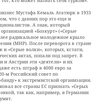
тот, кто может назвать себя турком».
оизнес Мустафа Кемаль Ататюрк в 1933 
ом, что с давних пор это еще и 
ионалистов. А знак, который 
 организацией «Бозкурт» («Серые 
олее радикальное молодежное крыло 
ния (МНР). После переворота в стране 
 и «Серые волки», которых, кстати, 
ческих актах, попали под запрет. В 
 и Австрии эти «деятели» и их 
же есть штраф в 4000 евро за 
20-м Российский совет по 
анду» к экстремистской организации. 
извал все страны ЕС признать «Серых 
вкой, так как, например, в Германии 
умят.