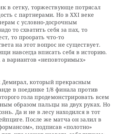
к в сетку, торжествующе потрясал 
сть с партнерами. Но в XXI веке 
ерам с условно-досрочным 
до то схватить себя за пах, то 
т, то проорать что-то 
вета на этот вопрос не существует. 
щи навсегда вписать себя в историю. 
, а вариантов «неповторимых» 
 Демирал, который прекрасным 
нде в поединке 1/8 финала против 
второго гола продемонстрировать всем 
ным образом пальцы на двух руках. Но 
нь. Да и не в лесу находился в тот 
ейпциге. После же матча он залил в 
формансом», подписав «полотно» 