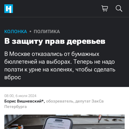
Поддержите
КОЛОНКА
ПОЛИТИКА
В защиту прав деревьев
нашу работу!
Ежемесячно
Разово
В Москве отказались от бумажных
бюллетеней на выборах. Теперь не надо
ползти к урне на коленях, чтобы сделать
3000
1000
вброс
500
300
Борис Вишневский*
,
обозреватель, депутат ЗакСа
Петербурга
Нажимая кнопку «Стать соучастником»,
я принимаю
условия
и подтверждаю свое гражданство РФ