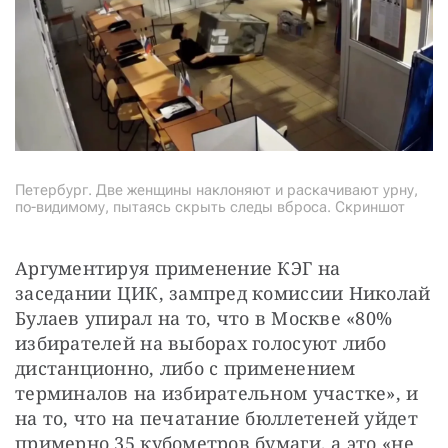
Петербург. Две женщины наклоняют и раскачивают урну,
по-видимому, пытаясь скрыть следы вброса. Скриншот
Аргументируя применение КЭГ на 
заседании ЦИК, зампред комиссии Николай 
Булаев упирал на то, что в Москве «80% 
избирателей на выборах голосуют либо 
дистанционно, либо с применением 
терминалов на избирательном участке», и 
на то, что на печатание бюллетеней уйдет 
примерно 35 кубометров бумаги, а это «не 