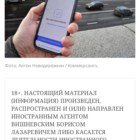
СТАТЬ СОУЧАСТНИКОМ
ПОДЕЛИТЬСЯ С ДРУЗЬЯМИ
Если у вас есть вопросы, пишите
donate@novayagazeta.ru
или
звоните:
+7 (929) 612-03-68
Фото: Антон Новодерёжкин / Коммерсантъ
18+. НАСТОЯЩИЙ МАТЕРИАЛ 
(ИНФОРМАЦИЯ) ПРОИЗВЕДЕН, 
РАСПРОСТРАНЕН И (ИЛИ) НАПРАВЛЕН 
ИНОСТРАННЫМ АГЕНТОМ 
ВИШНЕВСКИМ БОРИСОМ 
ЛАЗАРЕВИЧЕМ ЛИБО КАСАЕТСЯ 
ДЕЯТЕЛЬНОСТИ ИНОСТРАННОГО 