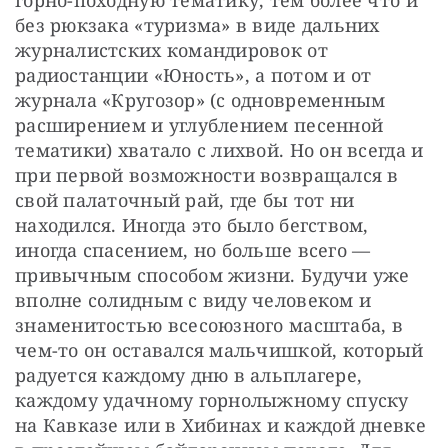
горно-походную тематику, тем более что и 
без рюкзака «туризма» в виде дальних 
журналистских командировок от 
радиостанции «Юность», а потом и от 
журнала «Кругозор» (с одновременным 
расширением и углублением песенной 
тематики) хватало с лихвой. Но он всегда и 
при первой возможности возвращался в 
свой палаточный рай, где бы тот ни 
находился. Иногда это было бегством, 
иногда спасением, но больше всего — 
привычным способом жизни. Будучи уже 
вполне солидным с виду человеком и 
знаменитостью всесоюзного масштаба, в 
чем-то он оставался мальчишкой, который 
радуется каждому дню в альплагере, 
каждому удачному горнолыжному спуску 
на Кавказе или в Хибинах и каждой дневке 