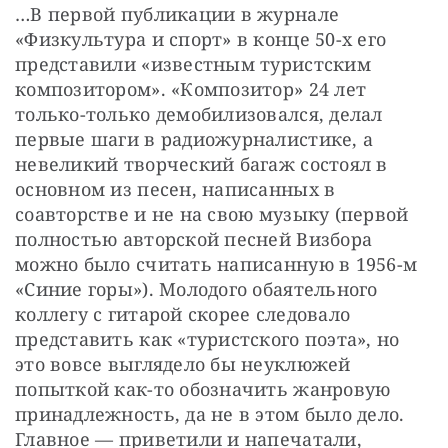
…В первой публикации в журнале 
«Физкультура и спорт» в конце 50-х его 
представили «известным туристским 
композитором».
«Композитор» 24 лет 
только-только демобилизовался, делал 
первые шаги в радиожурналистике, а 
невеликий творческий багаж состоял в 
основном из песен, написанных в 
соавторстве и не на свою музыку (первой 
полностью авторской песней Визбора 
можно было считать написанную в 1956-м 
«Синие горы»). Молодого обаятельного 
коллегу с гитарой скорее следовало 
представить как «туристского поэта», но 
это вовсе выглядело бы неуклюжей 
попыткой как-то обозначить жанровую 
принадлежность, да не в этом было дело. 
Главное — приветили и напечатали, 