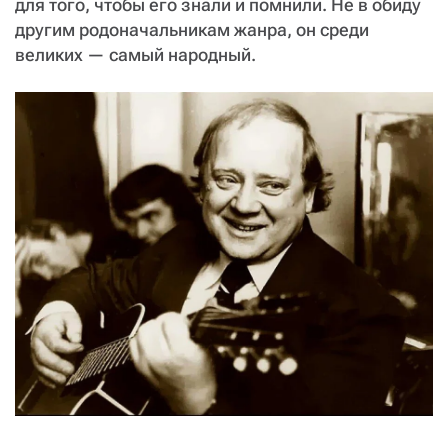
СТАТЬ СОУЧАСТНИКОМ
для того, чтобы его знали и помнили. Не в обиду
другим родоначальникам жанра, он среди
ПОДЕЛИТЬСЯ С ДРУЗЬЯМИ
великих — самый народный.
Если у вас есть вопросы, пишите
donate@novayagazeta.ru
или
звоните:
+7 (929) 612-03-68