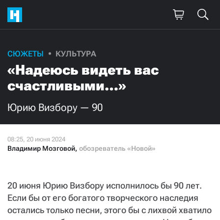
Поддержите
СЮЖЕТЫ
КУЛЬТУРА
«Надеюсь видеть вас
нашу работу!
счастливыми…»
Ежемесячно
Разово
Юрию Визбору — 90
3000
1000
500
300
Владимир Мозговой
,
обозреватель «Новой»
20 июня Юрию Визбору исполнилось бы 90 лет.
Если бы от его богатого творческого наследия
Нажимая кнопку «Стать соучастником»,
я принимаю
условия
и подтверждаю свое гражданство РФ
остались только песни, этого бы с лихвой хватило