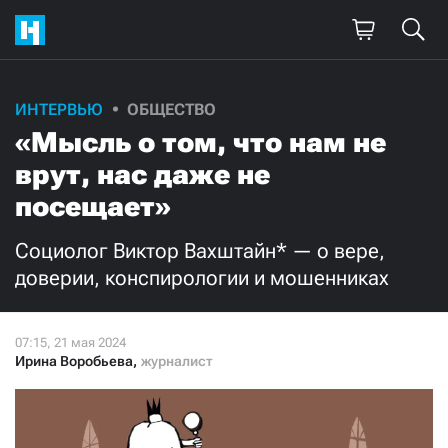
Поддержите
ИНТЕРВЬЮ
ОБЩЕСТВО
«Мысль о том, что нам не
нашу работу!
врут, нас даже не
Ежемесячно
Разово
посещает»
3000
1000
Социолог Виктор Вахштайн* — о вере,
доверии, конспирологии и мошенниках
500
300
Ирина Воробьева
,
журналист
Нажимая кнопку «Стать соучастником»,
я принимаю
условия
и подтверждаю свое гражданство РФ