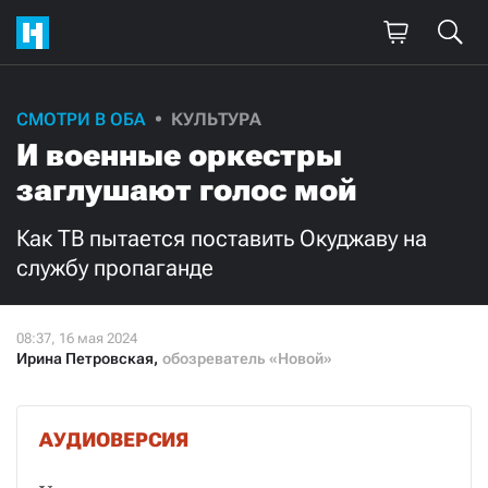
Поддержите
СМОТРИ В ОБА
КУЛЬТУРА
И военные оркестры
нашу работу!
заглушают голос мой
Ежемесячно
Разово
Как ТВ пытается поставить Окуджаву на
3000
1000
службу пропаганде
500
300
Ирина Петровская
,
обозреватель «Новой»
АУДИОВЕРСИЯ
Нажимая кнопку «Стать соучастником»,
я принимаю
условия
и подтверждаю свое гражданство РФ