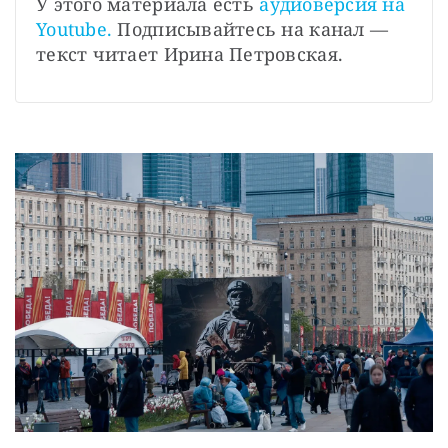
СТАТЬ СОУЧАСТНИКОМ
У этого материала есть
аудиоверсия на 
Youtube.
 Подписывайтесь на канал — 
ПОДЕЛИТЬСЯ С ДРУЗЬЯМИ
текст читает Ирина Петровская.
Если у вас есть вопросы, пишите
donate@novayagazeta.ru
или
звоните:
+7 (929) 612-03-68