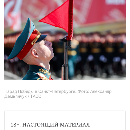
СТАТЬ СОУЧАСТНИКОМ
ПОДЕЛИТЬСЯ С ДРУЗЬЯМИ
Если у вас есть вопросы, пишите
donate@novayagazeta.ru
или
звоните:
+7 (929) 612-03-68
Парад Победы в Санкт-Петербурге. Фото: Александр
Демьянчук / ТАСС
18+. НАСТОЯЩИЙ МАТЕРИАЛ 