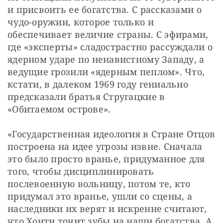
и присвоить ее богатства. С рассказами о 
чудо-оружии, которое только и 
обеспечивает величие страны. С эфирами, 
где «эксперты» сладострастно рассуждали о 
ядерном ударе по ненавистному Западу, а 
ведущие грозили «ядерным пеплом». Что, 
кстати, в далеком 1969 году гениально 
предсказали братья Стругацкие в 
«Обитаемом острове».
«Государственная идеология в Стране Отцов 
построена на идее угрозы извне. Сначала 
это было просто вранье, придуманное для 
того, чтобы дисциплинировать 
послевоенную вольницу, потом те, кто 
придумал это вранье, ушли со сцены, а 
наследники их верят и искренне считают, 
что Хонти точит зубы на наши богатства. А 