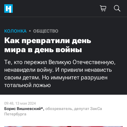
Поддержите
КОЛОНКА
ОБЩЕСТВО
Как превратили день
нашу работу!
мира в день войны
Ежемесячно
Разово
Те, кто пережил Великую Отечественную,
3000
1000
ненавидели войну. И привили ненависть
своим детям. Но иммунитет разрушен
500
300
тотальной ложью
Борис Вишневский*
,
обозреватель, депутат ЗакСа
Петербурга
Нажимая кнопку «Стать соучастником»,
я принимаю
условия
и подтверждаю свое гражданство РФ