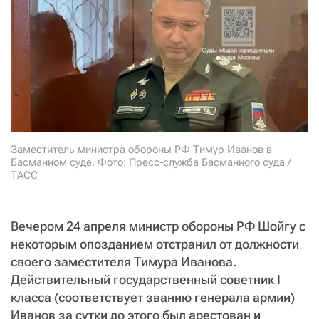
СТАТЬ СОУЧАСТНИКОМ
ПОДЕЛИТЬСЯ С ДРУЗЬЯМИ
Если у вас есть вопросы, пишите
donate@novayagazeta.ru
или
звоните:
+7 (929) 612-03-68
Заместитель министра обороны РФ Тимур Иванов в
Басманном суде. Фото: Пресс-служба Басманного суда /
ТАСС
Вечером 24 апреля министр обороны РФ Шойгу с
некоторым опозданием отстранил от должности
своего заместителя Тимура Иванова.
Действительный государственный советник I
класса (соответствует званию генерала армии)
Иванов за сутки до этого был арестован и