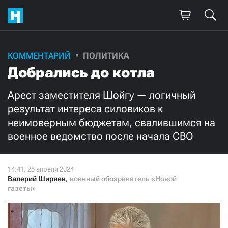
Поддержите
КОММЕНТАРИЙ
ПОЛИТИКА
Добрались до котла
нашу работу!
Ежемесячно
Разово
Арест заместителя Шойгу — логичный
результат интереса силовиков к
неимоверным бюджетам, свалившимся на
3000
1000
военное ведомство после начала СВО
500
300
Валерий Ширяев
,
военный обозреватель «Новой
газеты»
Нажимая кнопку «Стать соучастником»,
я принимаю
условия
и подтверждаю свое гражданство РФ