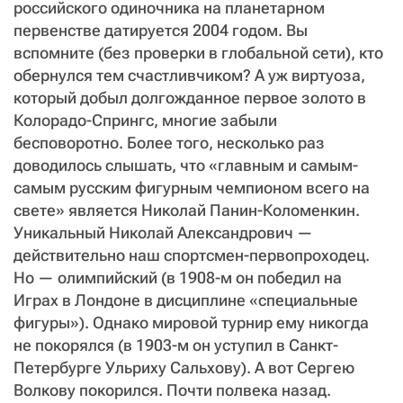
СТАТЬ СОУЧАСТНИКОМ
российского одиночника на планетарном
ПОДЕЛИТЬСЯ С ДРУЗЬЯМИ
первенстве датируется 2004 годом. Вы
вспомните (без проверки в глобальной сети), кто
Если у вас есть вопросы, пишите
donate@novayagazeta.ru
или
обернулся тем счастливчиком? А уж виртуоза,
звоните:
+7 (929) 612-03-68
который добыл долгожданное первое золото в
Колорадо-Спрингс, многие забыли
бесповоротно. Более того, несколько раз
доводилось слышать, что «главным и самым-
самым русским фигурным чемпионом всего на
свете» является Николай Панин-Коломенкин.
Уникальный Николай Александрович —
действительно наш спортсмен-первопроходец.
Но — олимпийский (в 1908-м он победил на
Играх в Лондоне в дисциплине «специальные
фигуры»). Однако мировой турнир ему никогда
не покорялся (в 1903-м он уступил в Санкт-
Петербурге Ульриху Сальхову). А вот Сергею
Волкову покорился. Почти полвека назад.