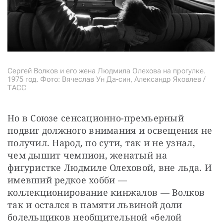
Сергей Волков и его жена Людмила Олехова на прогулке.
1975 год. Фото: Вячеслав Ун Да-син, Александр Яковлев /
ТАСС
Но в Союзе сенсационно-премьерный 
подвиг должного внимания и освещения не 
получил. Народ, по сути, так и не узнал, 
чем дышит чемпион, женатый на 
фигуристке Людмиле Олеховой, вне льда. И 
имевший редкое хобби — 
коллекционирование кинжалов — Волков 
так и остался в памяти львиной доли 
болельщиков необщительной «белой 