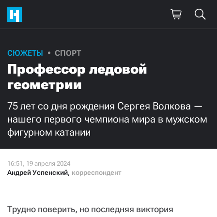
Поддержите
СЮЖЕТЫ
СПОРТ
Профессор ледовой
нашу работу!
геометрии
Ежемесячно
Разово
75 лет со дня рождения Сергея Волкова —
3000
1000
нашего первого чемпиона мира в мужском
фигурном катании
500
300
Андрей Успенский
,
корреспондент
Нажимая кнопку «Стать соучастником»,
я принимаю
условия
и подтверждаю свое гражданство РФ
Трудно поверить, но последняя виктория