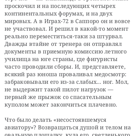
проскочил и на последующих четырех 
континентальных форумах, и на двух 
мировых. А в Играх-72 в Саппоро он и вовсе 
не участвовал. И решил в какой-то момент 
реально переместиться-таки за штурвал. 
Дважды втайне от тренера он отправлял 
документы в приемную комиссию летного 
училища на юге страны, где фигуристы 
часто проводили сборы. И, представляете, 
всякий раз юноша проваливал медосмотр: 
забраковывали его из-за слабых… ног. Мол, 
не выдержит такой пилот нагрузок — 
первый же прыжок со спасательным 
куполом может закончиться плачевно.
Что было делать «несостоявшемуся 
авиатору»? Возвращаться душой и телом на 
овальную площадку, куда его, светленького 