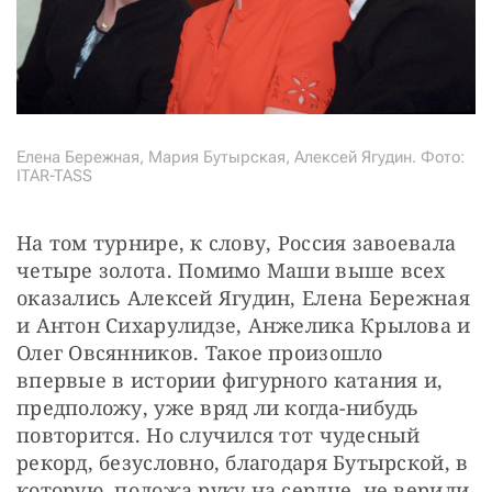
Елена Бережная, Мария Бутырская, Алексей Ягудин. Фото:
ITAR-TASS
На том турнире, к слову, Россия завоевала 
четыре золота. Помимо Маши выше всех 
оказались Алексей Ягудин, Елена Бережная 
и Антон Сихарулидзе, Анжелика Крылова и 
Олег Овсянников. Такое произошло 
впервые в истории фигурного катания и, 
предположу, уже вряд ли когда-нибудь 
повторится. Но случился тот чудесный 
рекорд, безусловно, благодаря Бутырской, в 
которую, положа руку на сердце, не верили 