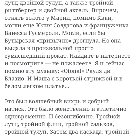
лутц-двойной тулуп, а также тройной 
риттбергер и двойной аксель. Впрочем, 
отнять золото у Марии, помимо Кван, 
могли еще Юлия Солдатова и француженка 
Ванесса Гусмероли. Могли, если бы 
Бутырская «привычно» дрогнула. Но она 
выдала в произвольной просто 
сумасшедший прокат. Найдите в интернете 
и посмотрите — не пожалеете. Я и сейчас 
помню эту музыку: «Otonal» Рауля ди 
Блазио. И Маша с короткой стрижкой и в 
белом легком платье…
Это был волшебный вихрь и добрый 
натиск. Это было женственно и атлетично 
одновременно. И безошибочно. Тройной 
лутц, тройной флип, тройной сальхов, 
тройной тулуп. Затем два каскада: тройной 