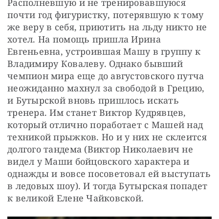
Располневшую и не тренировавшуюся 
почти год фигуристку, потерявшую к тому 
же веру в себя, приютить на льду никто не 
хотел. На помощь пришла Ирина 
Евгеньевна, устроившая Машу в группу к 
Владимиру Ковалеву. Однако бывший 
чемпион мира еще до августовского путча 
неожиданно махнул за свободой в Грецию, 
и Бутырской вновь пришлось искать 
тренера. Им станет Виктор Кудрявцев, 
который отлично поработает с Машей над 
техникой прыжков. Но и у них не склеится 
долгого тандема (Виктор Николаевич не 
видел у Маши бойцовского характера и 
однажды и вовсе посоветовал ей выступать 
в ледовых шоу). И тогда Бутырская попадет 
к великой Елене Чайковской.