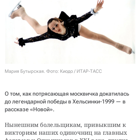
СТАТЬ СОУЧАСТНИКОМ
ПОДЕЛИТЬСЯ С ДРУЗЬЯМИ
Если у вас есть вопросы, пишите
donate@novayagazeta.ru
или
звоните:
+7 (929) 612-03-68
Мария Бутырская. Фото: Киодо / ИТАР-ТАСС
О том, как потрясающая москвичка докатилась
до легендарной победы в Хельсинки-1999 — в
рассказе «Новой».
Нынешним болельщикам, привыкшим к 
викториям наших одиночниц на главных 