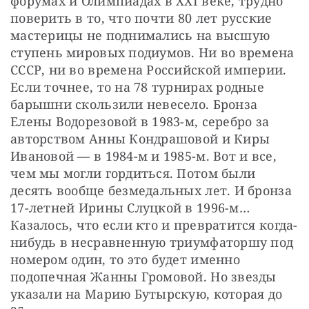
форумах и Олимпиадах в XXI веке, трудно 
поверить в то, что почти 80 лет русские 
мастерицы не поднимались на высшую 
ступень мировых подиумов. Ни во времена 
СССР, ни во времена Российской империи. 
Если точнее, то на 78 турнирах родные 
барышни скользили невесело. Бронза 
Елены Водорезовой в 1983-м, серебро за 
авторством Анны Кондрашовой и Киры 
Ивановой — в 1984-м и 1985-м. Вот и все, 
чем мы могли гордиться. Потом были 
десять вообще безмедальных лет. И бронза 
17-летней Ирины Слуцкой в 1996-м… 
Казалось, что если кто и превратится когда-
нибудь в несравненную триумфаторшу под 
номером один, то это будет именно 
подопечная Жанны Громовой. Но звезды 
указали на Марию Бутырскую, которая до 