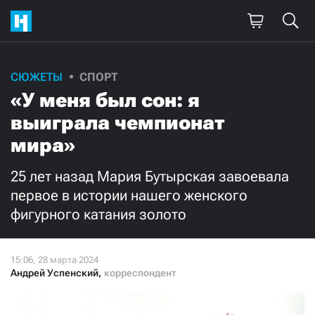
Поддержите
СЮЖЕТЫ
СПОРТ
«У меня был сон: я
нашу работу!
выиграла чемпионат
Ежемесячно
Разово
мира»
3000
1000
25 лет назад Мария Бутырская завоевала
первое в истории нашего женского
500
300
фигурного катания золото
Андрей Успенский
,
корреспондент
Нажимая кнопку «Стать соучастником»,
я принимаю
условия
и подтверждаю свое гражданство РФ