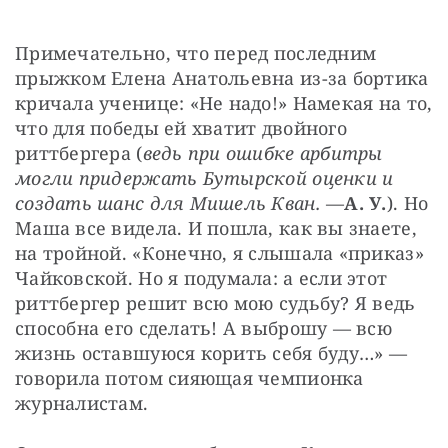
Примечательно, что перед последним 
прыжком Елена Анатольевна из-за бортика 
кричала ученице: «Не надо!» Намекая на то, 
что для победы ей хватит двойного 
риттбергера (
ведь при ошибке арбитры 
могли придержать Бутырской оценки и 
создать шанс для Мишель Кван.
 —
А. У.
). Но 
Маша все видела. И пошла, как вы знаете, 
на тройной. «Конечно, я слышала «приказ» 
Чайковской. Но я подумала: а если этот 
риттбергер решит всю мою судьбу? Я ведь 
способна его сделать! А выброшу — всю 
жизнь оставшуюся корить себя буду…» — 
говорила потом сияющая чемпионка 
журналистам.