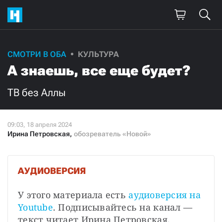
Поддержите
СМОТРИ В ОБА
КУЛЬТУРА
А знаешь, все еще будет?
нашу работу!
Ежемесячно
Разово
ТВ без Аллы
3000
1000
Ирина Петровская
,
обозреватель «Новой»
500
300
АУДИОВЕРСИЯ
У этого материала есть
аудиоверсия на 
Нажимая кнопку «Стать соучастником»,
Youtube
. Подписывайтесь на канал — 
я принимаю
условия
и подтверждаю свое гражданство РФ
текст читает Ирина Петровская.