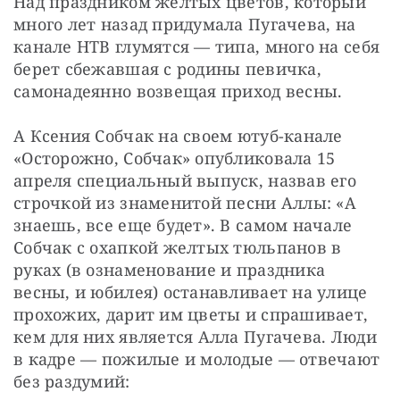
Над праздником желтых цветов, который 
много лет назад придумала Пугачева, на 
канале НТВ глумятся — типа, много на себя 
берет сбежавшая с родины певичка, 
самонадеянно возвещая приход весны.
А Ксения Собчак на своем ютуб-канале 
«Осторожно, Собчак» опубликовала 15 
апреля специальный выпуск, назвав его 
строчкой из знаменитой песни Аллы: «А 
знаешь, все еще будет». В самом начале 
Собчак с охапкой желтых тюльпанов в 
руках (в ознаменование и праздника 
весны, и юбилея) останавливает на улице 
прохожих, дарит им цветы и спрашивает, 
кем для них является Алла Пугачева. Люди 
в кадре — пожилые и молодые — отвечают 
без раздумий: