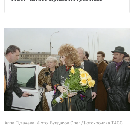
СТАТЬ СОУЧАСТНИКОМ
ПОДЕЛИТЬСЯ С ДРУЗЬЯМИ
Если у вас есть вопросы, пишите
donate@novayagazeta.ru
или
звоните:
+7 (929) 612-03-68
Алла Пугачева. Фото: Булдаков Олег /Фотохроника ТАСС