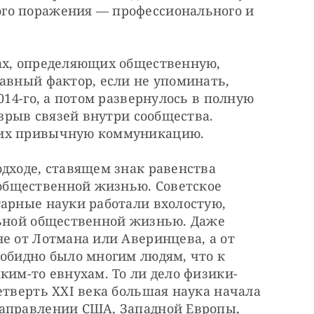
го поражения — профессионального и 
ах, определяющих общественную, 
авный фактор, если не упоминать, 
014-го, а потом развернулось в полную 
азрыв связей внутри сообщества. 
щих привычную коммуникацию.
дходе, ставящем знак равенства 
бщественной жизнью. Советское 
арные науки работали вхолостую, 
льной общественной жизнью. Даже 
е от Лотмана или Аверинцева, а от 
обидно было многим людям, что к 
ким-то евнухам. То ли дело физики-
етверть XXI века большая наука начала 
аправлении США, Западной Европы, 