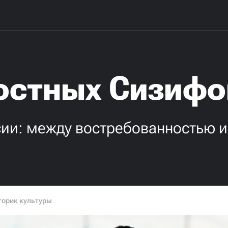
остных Сизифо
сии: между востребованностью 
торик культуры