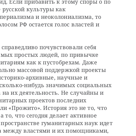
. Если прибавить к этому споры о по 
русской культуры как 
ериализма и неоколониализма, то 
лосом РФ остается голос властей и 
справедливо почувствовали себя 
мых простых людей, по привычке 
итариям как к пустобрехам. Даже 
вольно массовой поддержкой проекты 
сторико-архивные, научные и 
колько-нибудь значимых социальных 
на их деятельность. Не случайны и 
нитарных проектов последних 
и «Прожито». История это не то, что 
 то, что сегодня делает активное 
в пространстве гуманитарных наук идет 
а между властями и их помощниками, 