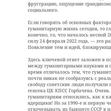
фрустрацию, ощущение грандиозно
социального. 
Если говорить об основных фактор
гуманитарную жизнь сегодня, то гл
конечно, то, что началось весной 2
силу 24 февраля 2022 года, — это р
Появление тем и идей, блокирую
Здесь ключевой ответ заложен в по
между гуманитарными науками и о
время отличалось тем, что гуманит
почти никак не сообразуясь с реа
свободу советские люди получили н
генсека ЦК КПСС Горбачева. Очень 
гуманитариям относились, как к ка
ядерщики! Но за 1990-е и первую ч
откочевывать из бывшего СССР в н