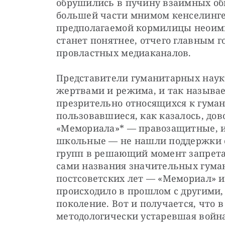
обрушились в пучину взаимных обид
большей части мнимом кенселинге 
предполагаемой кормилицы неоимп
станет понятнее, отчего главным го
провластных медиаканалов.
Представители гуманитарных наук 
жертвами и режима, и так называе
презрительно относящихся к гуман
пользовавшиеся, как казалось, до
«Мемориала»* — правозащитные, и
школьные — не нашли поддержки с
групп в решающий момент запрета 
сами названия значительных гума
постсоветских лет — «Мемориал» ил
происходило в прошлом с другими, а
поколение. Вот и получается, что 
методологически устаревшая войн