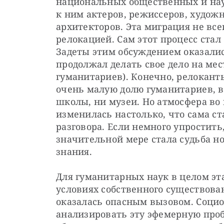
национальных общественных и нау
к ним актеров, режиссеров, художн
архитекторов. Эта миграция не все
релокацией. Сам этот процесс стал
Задеты этим обсуждением оказались
продолжал делать свое дело на мес
гуманитариев). Конечно, релокант
очень малую долю гуманитариев, в
школы, ни музеи. Но атмосфера во
изменилась настолько, что сама с
разговора. Если немного упростить
значительной мере стала судьба но
знания.
Для гуманитарных наук в целом эт
условиях собственного существован
оказалась опасным вызовом. Социо
анализировать эту эфемерную проб