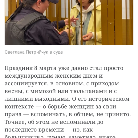
СТАТЬ СОУЧАСТНИКОМ
ПОДЕЛИТЬСЯ С ДРУЗЬЯМИ
Если у вас есть вопросы, пишите
donate@novayagazeta.ru
или
звоните:
+7 (929) 612-03-68
Светлана Петрийчук в суде
Праздник 8 марта уже давно стал просто 
международным женским днем и 
ассоциируется, в основном, с приходом 
весны, с мимозой или тюльпанами и с 
лишними выходными. О его историческом 
контексте — о борьбе женщин за свои 
права — вспоминать, в общем, не принято. 
Точнее, об этом не вспоминали до 
последнего времени — но, как 
большинство, думаю, заметило, вчера 