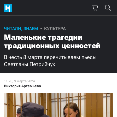
Поддержите
ЧИТАЛИ, ЗНАЕМ
КУЛЬТУРА
Маленькие трагедии
нашу работу!
традиционных ценностей
Ежемесячно
Разово
В честь 8 марта перечитываем пьесы
3000
1000
Светланы Петрийчук
500
300
Виктория Артемьева
Нажимая кнопку «Стать соучастником»,
я принимаю
условия
и подтверждаю свое гражданство РФ