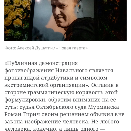
СТАТЬ СОУЧАСТНИКОМ
ПОДЕЛИТЬСЯ С ДРУЗЬЯМИ
Если у вас есть вопросы, пишите
donate@novayagazeta.ru
или
звоните:
+7 (929) 612-03-68
Фото: Алексей Душутин / «Новая газета»
«Публичная демонстрация 
фотоизображения Навального является 
пропагандой атрибутики и символом 
экстремистской организации». Оставив в 
стороне грамматическую корявость этой 
формулировки, обратим внимание на ее 
суть: судья Октябрьского суда Мурманска 
Роман Гирич своим решением объявил вне 
закона изображение человека. Не любого 
человека, конечно, а лишь одного — 