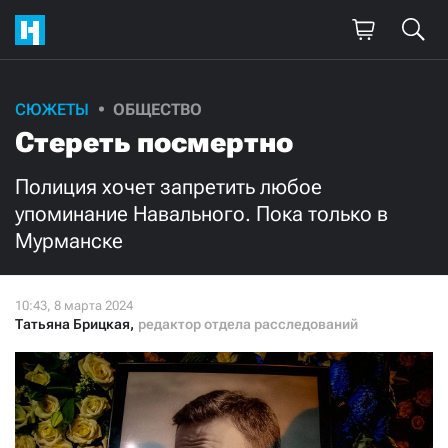
Поддержите
СЮЖЕТЫ
ОБЩЕСТВО
Стереть посмертно
нашу работу!
Ежемесячно
Разово
Полиция хочет запретить любое
упоминание Навального. Пока только в
Мурманске
3000
1000
500
300
Татьяна Брицкая
,
редактор отдела расследований
Нажимая кнопку «Стать соучастником»,
я принимаю
условия
и подтверждаю свое гражданство РФ