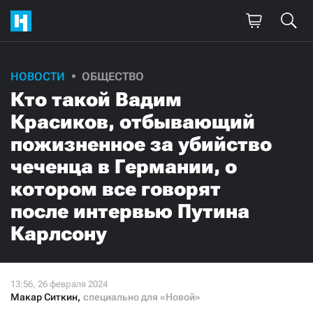
Поддержите
НОВОСТИ
ОБЩЕСТВО
Кто такой Вадим
нашу работу!
Красиков, отбывающий
Ежемесячно
Разово
пожизненное за убийство
чеченца в Германии, о
3000
1000
котором все говорят
500
300
после интервью Путина
Карлсону
Нажимая кнопку «Стать соучастником»,
я принимаю
условия
и подтверждаю свое гражданство РФ
Макар Ситкин
,
специально для «Новой»