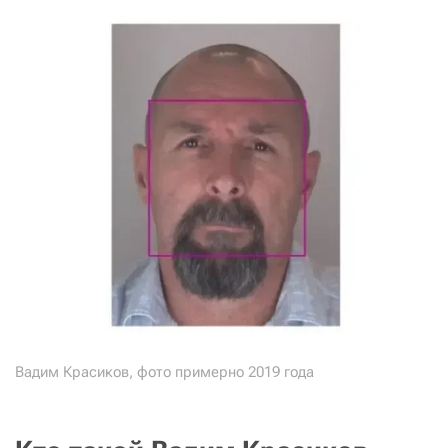
СТАТЬ СОУЧАСТНИКОМ
ПОДЕЛИТЬСЯ С ДРУЗЬЯМИ
Если у вас есть вопросы, пишите
donate@novayagazeta.ru
или
звоните:
+7 (929) 612-03-68
Вадим Красиков, фото примерно 2019 года