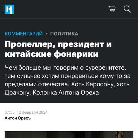
Поддержите
КОММЕНТАРИЙ
ПОЛИТИКА
Пропеллер, президент и
нашу работу!
китайские фонарики
Ежемесячно
Разово
Чем больше мы говорим о суверенитете,
3000
1000
тем сильнее хотим понравиться кому-то за
пределами отечества. Хоть Карлсону, хоть
500
300
Дракону. Колонка Антона Ореха
Антон Орехъ
Нажимая кнопку «Стать соучастником»,
я принимаю
условия
и подтверждаю свое гражданство РФ