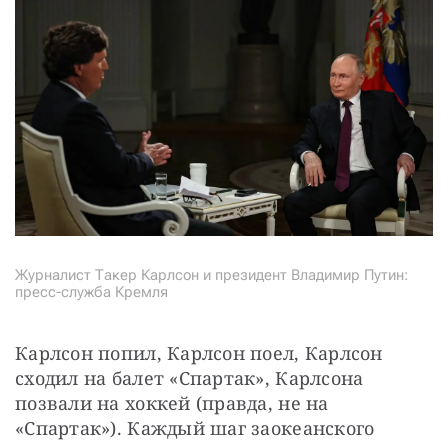
СТАТЬ СОУЧАСТНИКОМ
ПОДЕЛИТЬСЯ С ДРУЗЬЯМИ
Если у вас есть вопросы, пишите
donate@novayagazeta.ru
или
звоните:
+7 (929) 612-03-68
Журналист Такер Карлсон и президент Владимир Путин:
пресс-служба Кремля
Карлсон попил, Карлсон поел, Карлсон 
сходил на балет «Спартак», Карлсона 
позвали на хоккей (правда, не на 
«Спартак»). Каждый шаг заокеанского 