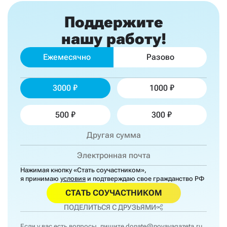
Поддержите
нашу работу!
Ежемесячно
Разово
3000
1000
500
300
Нажимая кнопку «Стать соучастником»,
я принимаю
условия
и подтверждаю свое гражданство РФ
СТАТЬ СОУЧАСТНИКОМ
ПОДЕЛИТЬСЯ С ДРУЗЬЯМИ
Если у вас есть вопросы, пишите
donate@novayagazeta.ru