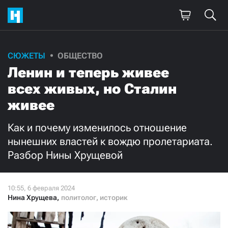
Поддержите
СЮЖЕТЫ
ОБЩЕСТВО
Ленин и теперь живее
нашу работу!
всех живых, но Сталин
Ежемесячно
Разово
живее
3000
1000
Как и почему изменилось отношение
нынешних властей к вождю пролетариата.
500
300
Разбор Нины Хрущевой
Нина Хрущева
,
политолог, историк
Нажимая кнопку «Стать соучастником»,
я принимаю
условия
и подтверждаю свое гражданство РФ