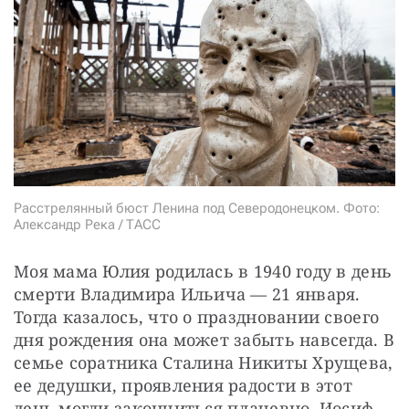
СТАТЬ СОУЧАСТНИКОМ
ПОДЕЛИТЬСЯ С ДРУЗЬЯМИ
Если у вас есть вопросы, пишите
donate@novayagazeta.ru
или
звоните:
+7 (929) 612-03-68
Расстрелянный бюст Ленина под Северодонецком. Фото:
Александр Река / ТАСС
Моя мама Юлия родилась в 1940 году в день 
смерти Владимира Ильича — 21 января. 
Тогда казалось, что о праздновании своего 
дня рождения она может забыть навсегда. В 
семье соратника Сталина Никиты Хрущева, 
ее дедушки, проявления радости в этот 
день могли закончиться плачевно. Иосиф 