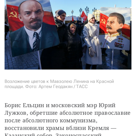
Возложение цветов к Мавзолею Ленина на Красной
площади. Фото: Артем Геодакян / ТАСС
Борис Ельцин и московский мэр Юрий 
Лужков, обретшие абсолютное православие 
после абсолютного коммунизма, 
восстановили храмы вблизи Кремля — 
Казанский собор, Законоспасский 