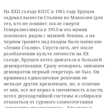
На ХХII съезде КПСС в 1961 году Хрущев 
задумал вынести Сталина из Мавзолея (для 
тех, кто не помнит: после смерти 
Генералиссимуса в 1953-м его мумия 
покоилась рядом с мумией Ленина, а на 
черном граните над входом было написано 
«Ленин Сталин». Спустя пять лет после 
разоблачения культа личности на ХХ 
съезде, Хрущев хотел двигаться к большей 
демократизации. Сразу оговорюсь, никаким 
демократом первый секретарь не был. Он 
принимал единоличные решения не 
меньше других кремлевцев, но, в отличие 
от них, все же верил в сменяемость власти, 
хотел двухпартийной системы и собирался 
отказаться от сурового словосочетания 
«диктатура пролетариата». Для этого и 