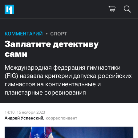
Поддержите
КОММЕНТАРИЙ
СПОРТ
Заплатите детективу
нашу работу!
сами
Ежемесячно
Разово
Международная федерация гимнастики
3000
1000
(FIG) назвала критерии допуска российских
гимнастов на континентальные и
500
300
планетарные соревнования
Андрей Успенский
,
корреспондент
Нажимая кнопку «Стать соучастником»,
я принимаю
условия
и подтверждаю свое гражданство РФ