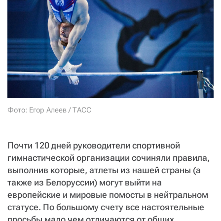
СТАТЬ СОУЧАСТНИКОМ
ПОДЕЛИТЬСЯ С ДРУЗЬЯМИ
Если у вас есть вопросы, пишите
donate@novayagazeta.ru
или
звоните:
+7 (929) 612-03-68
Фото: Егор Алеев / ТАСС
Почти 120 дней руководители спортивной
гимнастической организации сочиняли правила,
выполнив которые, атлеты из нашей страны (а
также из Белоруссии) могут выйти на
европейские и мировые помосты в нейтральном
статусе. По большому счету все настоятельные
просьбы мало чем отличаются от общих