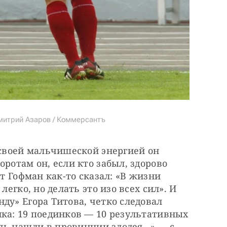
митрий Азаров / Коммерсантъ
 своей мальчишеской энергией он 
ротам он, если кто забыл, здорово 
ст Гофман как-то сказал: «В жизни 
легко, но делать это изо всех сил». И 
ду» Егора Титова, четко следовал 
ка: 19 поединков — 10 результативных 
едь нашли в провинции злодея…» — с 