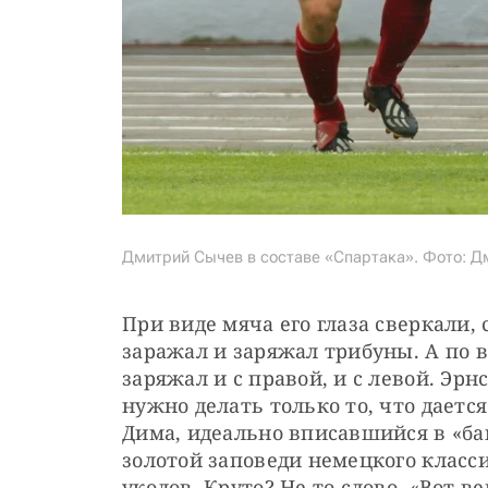
Дмитрий Сычев в составе «Спартака». Фото: Д
При виде мяча его глаза сверкали,
заражал и заряжал трибуны. А по во
заряжал и с правой, и с левой. Эрн
нужно делать только то, что дается 
Дима, идеально вписавшийся в «бан
золотой заповеди немецкого класси
уколов. Круто? Не то слово. «Вот в