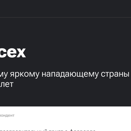
сех
у яркому нападающему страны в
 лет
пондент