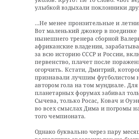
улыбкой вздыхали поклонники дру
…Не менее пронзительные и летние 
Вот маленький джокер в поединке с
нынешнего тренера сборной Валери
африканские владения, зарабатыва
за всю историю СССР и России, вкл
первенство, плачет после поражени
огорчить. Кстати, Дмитрий, которо
признавали лучшим футболистом н
автором гола на том мундиале. Для 
планетарных форумах забивал тольк
Сычева, только Росас, Ковач и Оуэ
во всех смыслах Дима и погромы н
того чемпионата.
Однако буквально через пару месяц