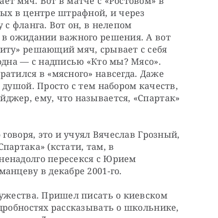
т мяч. Вот в матче с «Ростовом» в 
ых в центре штрафной, и через 
с фланга. Вот он, в нелепом 
 в ожидании важного решения. А вот 
иту» решающий мяч, срывает с себя 
одна — с надписью «Кто мы? Мясо». 
атился в «мясного» навсегда. Даже 
 душой. Просто с тем набором качеств, 
джер, ему, что называется, «Спартак» 
 говоря, это и учуял Вячеслав Грозный, 
артака» (кстати, там, в 
енадолго пересекся с Юрием 
анцеву в декабре 2001-го.
ужества. Пришел писать о киевском 
дробностях рассказывать о школьнике, 