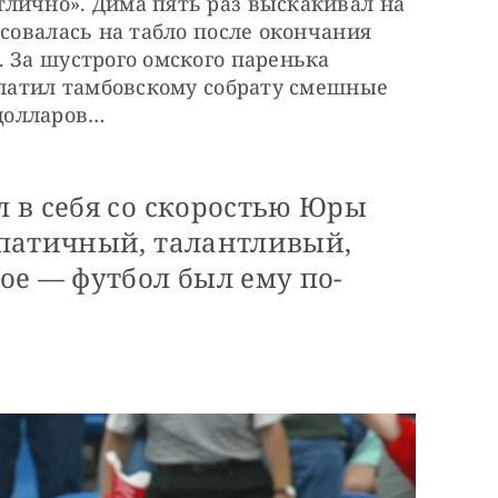
лично». Дима пять раз выскакивал на 
совалась на табло после окончания 
 За шустрого омского паренька 
платил тамбовскому собрату смешные 
долларов…
 в себя со скоростью Юры
патичный, талантливый,
ое — футбол был ему по-