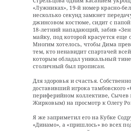
Стрельцова одним касанием укрощае
«Лужниках», 19-й номер красно-бел
несколько секунд замкнет передачу 
джинсовом костюме, сидит с папой
18-летний нападающий, забив «Зен
майку, под которой красуется еще 
Многим хотелось, чтобы Дима превр
тем, кто ненавидит спартачей всей
которым обладал уникальный тиней
столичный был прописан.
Для здоровья и счастья. Собственно
доставивший игрока тамбовского «Сп
периферийном коллективе, Сычев н
Жирковым) на просмотр к Олегу Ром
Я же заприметил его на Кубке Содр
«Динамо», а «пришлось» во всех по