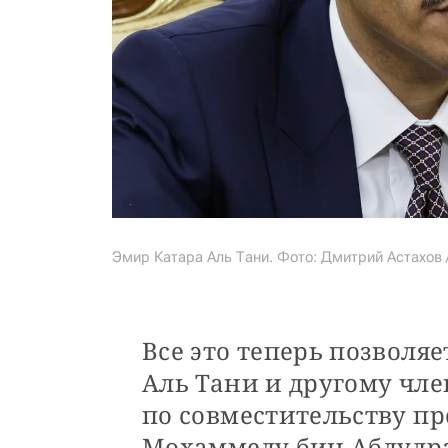
Эмир Катара Аль Тани. Фото: Дмитрий Астахов 
Все это теперь позволя
Аль Тани и другому чл
по совместительству п
Мохаммеду бин Абдулр