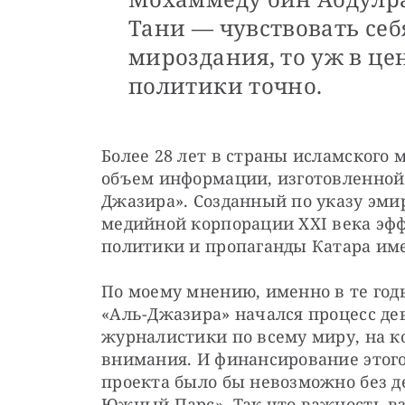
Тани — чувствовать себ
мироздания, то уж в ц
политики точно.
Более 28 лет в страны исламского 
объем информации, изготовленной
Джазира». Созданный по указу эми
медийной корпорации XXI века эф
политики и пропаганды Катара име
По моему мнению, именно в те год
«Аль-Джазира» начался процесс де
журналистики по всему миру, на к
внимания. И финансирование этого
проекта было бы невозможно без д
Южный Парс». Так что важность вз