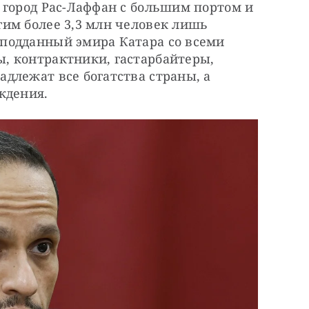
 город Рас-Лаффан с большим портом и 
им более 3,3 млн человек лишь 
подданный эмира Катара со всеми 
 контрактники, гастарбайтеры, 
длежат все богатства страны, а 
ждения.