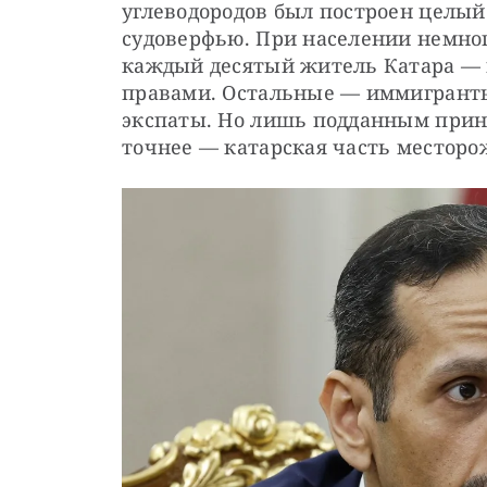
углеводородов был построен целый
судоверфью. При населении немног
каждый десятый житель Катара — 
правами. Остальные — иммигранты,
экспаты. Но лишь подданным прина
точнее — катарская часть месторо