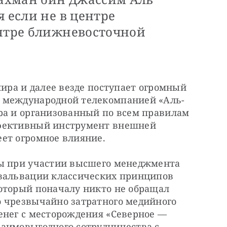
я если не в центре
ентре ближневосточной
мира и далее везде поступает огромный 
 международной телекомпанией «Аль-
ра и организованный по всем правилам 
фективный инструмент внешней 
ет огромное влияние.
ы при участии высшего менеджмента 
вальвации классических принципов 
оторый поначалу никто не обращал 
 чрезвычайно затратного медийного 
енег с месторождения «Северное — 
аимовыгодного сотрудничества с 